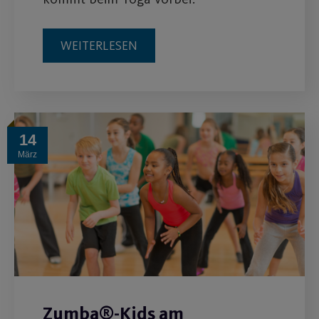
WEITERLESEN
14
März
Zumba®-Kids am