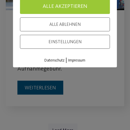
ALLE AKZEPTIEREN
Bund unterstützt
ALLE ABLEHNEN
Neumitgliedschaft im
EINSTELLUNGEN
Sportverein mit 40 €
|
Post SV erlässt zusätzlich deine
Datenschutz
Impressum
Aufnahmegebühr.
WEITERLESEN