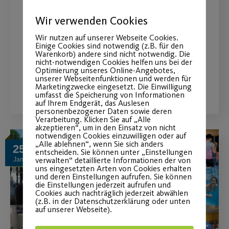
Die Anmeldung für unsere
Ferienschwimmkurse und
Wir verwenden Cookies
Aquaspecials in den Faschingsferien ist
Wir nutzen auf unserer Webseite Cookies.
Einige Cookies sind notwendig (z.B. für den
online
Warenkorb) andere sind nicht notwendig. Die
nicht-notwendigen Cookies helfen uns bei der
Optimierung unseres Online-Angebotes,
unserer Webseitenfunktionen und werden für
WEITERLESEN
Marketingzwecke eingesetzt. Die Einwilligung
umfasst die Speicherung von Informationen
auf Ihrem Endgerät, das Auslesen
personenbezogener Daten sowie deren
Verarbeitung. Klicken Sie auf „Alle
akzeptieren“, um in den Einsatz von nicht
notwendigen Cookies einzuwilligen oder auf
„Alle ablehnen“, wenn Sie sich anders
25
entscheiden. Sie können unter „Einstellungen
verwalten“ detaillierte Informationen der von
Jan.
uns eingesetzten Arten von Cookies erhalten
und deren Einstellungen aufrufen. Sie können
die Einstellungen jederzeit aufrufen und
Cookies auch nachträglich jederzeit abwählen
(z.B. in der Datenschutzerklärung oder unten
auf unserer Webseite).