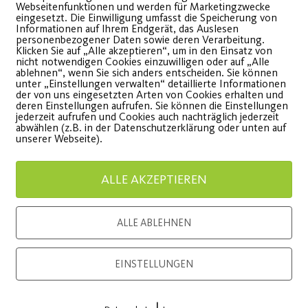
Webseitenfunktionen und werden für Marketingzwecke
Crowdfunding-Aktion
HD
eingesetzt. Die Einwilligung umfasst die Speicherung von
Informationen auf Ihrem Endgerät, das Auslesen
personenbezogener Daten sowie deren Verarbeitung.
für Bunter Sport
Klicken Sie auf „Alle akzeptieren“, um in den Einsatz von
Emotional
nicht notwendigen Cookies einzuwilligen oder auf „Alle
ablehnen“, wenn Sie sich anders entscheiden. Sie können
Fotoaufn
unter „Einstellungen verwalten“ detaillierte Informationen
nsgesamt konnten 5.665 €
der von uns eingesetzten Arten von Cookies erhalten und
Partner.
deren Einstellungen aufrufen. Sie können die Einstellungen
esammelt werden.
jederzeit aufrufen und Cookies auch nachträglich jederzeit
abwählen (z.B. in der Datenschutzerklärung oder unten auf
unserer Webseite).
WEITE
WEITERLESEN
ALLE AKZEPTIEREN
ALLE ABLEHNEN
Load More
EINSTELLUNGEN
|