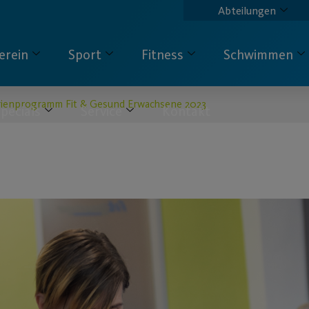
Abteilungen
erein
Sport
Fitness
Schwimmen
ienprogramm Fit & Gesund Erwachsene 2023
pecials
Service
Kontakt