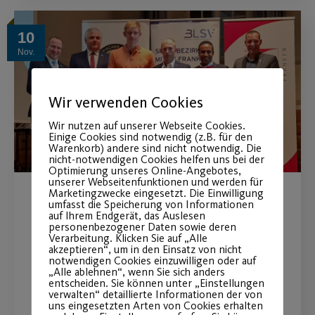
10
Nov.
Wir verwenden Cookies
Wir nutzen auf unserer Webseite Cookies.
Einige Cookies sind notwendig (z.B. für den
Warenkorb) andere sind nicht notwendig. Die
nicht-notwendigen Cookies helfen uns bei der
Optimierung unseres Online-Angebotes,
unserer Webseitenfunktionen und werden für
Marketingzwecke eingesetzt. Die Einwilligung
umfasst die Speicherung von Informationen
Auszeichnung der
auf Ihrem Endgerät, das Auslesen
personenbezogener Daten sowie deren
Hilfsaktion unserer
Verarbeitung. Klicken Sie auf „Alle
akzeptieren“, um in den Einsatz von nicht
Barracudas!
notwendigen Cookies einzuwilligen oder auf
„Alle ablehnen“, wenn Sie sich anders
entscheiden. Sie können unter „Einstellungen
Wir gratulieren herzlich zur
verwalten“ detaillierte Informationen der von
uns eingesetzten Arten von Cookies erhalten
Prämierung.