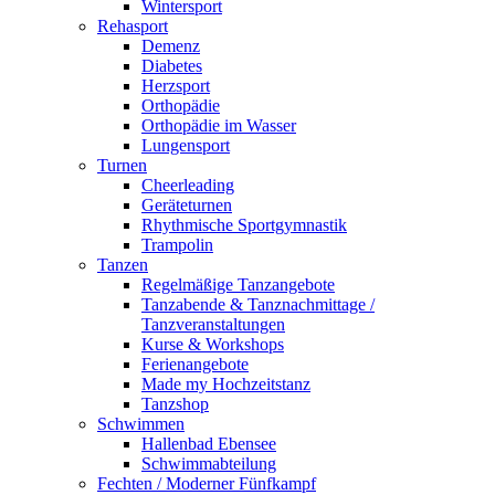
Wintersport
Rehasport
Demenz
Diabetes
Herzsport
Orthopädie
Orthopädie im Wasser
Lungensport
Turnen
Cheerleading
Geräteturnen
Rhythmische Sportgymnastik
Trampolin
Tanzen
Regelmäßige Tanzangebote
Tanzabende & Tanznachmittage /
Tanzveranstaltungen
Kurse & Workshops
Ferienangebote
Made my Hochzeitstanz
Tanzshop
Schwimmen
Hallenbad Ebensee
Schwimmabteilung
Fechten / Moderner Fünfkampf