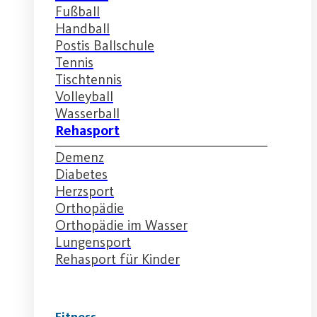
Fußball
Handball
Postis Ballschule
Tennis
Tischtennis
Volleyball
Wasserball
Rehasport
Demenz
Diabetes
Herzsport
Orthopädie
Orthopädie im Wasser
Lungensport
Rehasport für Kinder