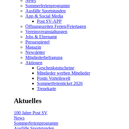
News
Sommerferienprogramm
Ausfälle Sportstunden
App & Social Media
Post SV-APP
Öffnungszeiten Ferien/Feiertagen
Vereinsveranstaltungen
Jobs & Ehrenamt
Pressespiegel
Magazin
Newsletter
Mitgliederbefragung
Aktionen
Geschenkgutscheine
Mitglieder werben Mitglieder
Postis Vorteilswelt
Sommerferienticket 2026
Treuekarte
Aktuelles
100 Jahre Post SV
News
Sommerferienprogramm
Ausfälle Sportstunden