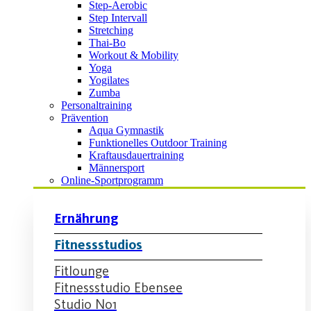
Step-Aerobic
Step Intervall
Stretching
Thai-Bo
Workout & Mobility
Yoga
Yogilates
Zumba
Personaltraining
Prävention
Aqua Gymnastik
Funktionelles Outdoor Training
Kraftausdauertraining
Männersport
Online-Sportprogramm
Ernährung
Fitnessstudios
Fitlounge
Fitnessstudio Ebensee
Studio No1