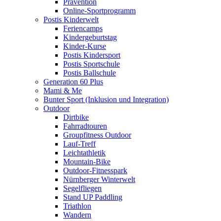
Prävention
Online-Sportprogramm
Postis Kinderwelt
Feriencamps
Kindergeburtstag
Kinder-Kurse
Postis Kindersport
Postis Sportschule
Postis Ballschule
Generation 60 Plus
Mami & Me
Bunter Sport (Inklusion und Integration)
Outdoor
Dirtbike
Fahrradtouren
Groupfitness Outdoor
Lauf-Treff
Leichtathletik
Mountain-Bike
Outdoor-Fitnesspark
Nürnberger Winterwelt
Segelfliegen
Stand UP Paddling
Triathlon
Wandern