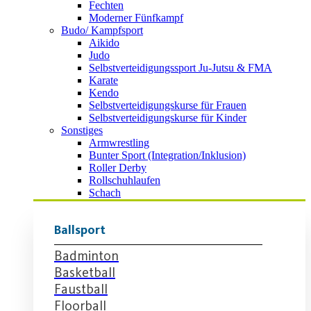
Fechten
Moderner Fünfkampf
Budo/ Kampfsport
Aikido
Judo
Selbstverteidigungssport Ju-Jutsu & FMA
Karate
Kendo
Selbstverteidigungskurse für Frauen
Selbstverteidigungskurse für Kinder
Sonstiges
Armwrestling
Bunter Sport (Integration/Inklusion)
Roller Derby
Rollschuhlaufen
Schach
Ballsport
Badminton
Basketball
Faustball
Floorball