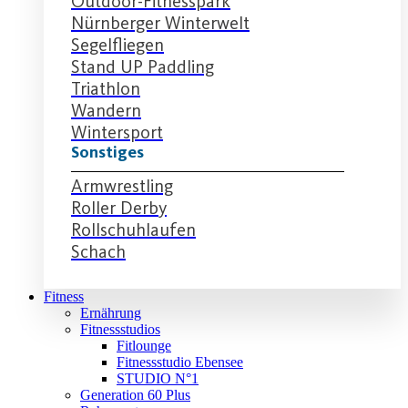
Outdoor-Fitnesspark
Nürnberger Winterwelt
Segelfliegen
Stand UP Paddling
Triathlon
Wandern
Wintersport
Sonstiges
Armwrestling
Roller Derby
Rollschuhlaufen
Schach
Fitness
Ernährung
Fitnessstudios
Fitlounge
Fitnessstudio Ebensee
STUDIO N°1
Generation 60 Plus