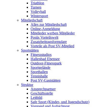
Triathlon
Turnen
Volleyball
Wintersport
Mitgliedschaft
Alles zur Mitgliedschaft
Online-Anmeldung
Mitglieder werben Mitglieder
Postis Vorteilswelt
Zusatzbeitragsformulare
Vorteile als Post SV-Mitglied
Sportstätten
Fitnessstudios
Hallenbad Ebensee
Outdoor-Fitnesspark
Sportgelände
Sporthallen
Tennishalle
Post SV-Gaststätten
Struktur
Ansprechpartner
Geschäftsstelle
Leitbild
Safe Sport (Kinder- und Jugendschutz)
Vorstand und Aufsichtsrat