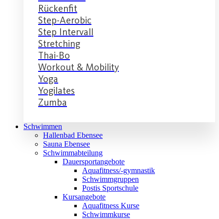
Rückenfit
Step-Aerobic
Step Intervall
Stretching
Thai-Bo
Workout & Mobility
Yoga
Yogilates
Zumba
Schwimmen
Hallenbad Ebensee
Sauna Ebensee
Schwimmabteilung
Dauersportangebote
Aquafitness/-gymnastik
Schwimmgruppen
Postis Sportschule
Kursangebote
Aquafitness Kurse
Schwimmkurse