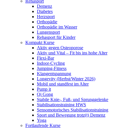
Rehasport
Demenz
Diabetes
Herzsport
Orthopädie
Orthopädie im Wasser
Lungensport
Rehasport für Kinder
Kompakt Kurse
Aktiv gegen Osteoporose
Aktiv und Vital – Fit bis ins hohe Alter
Flexi-Bar
Indoor-Cycling
Jumping-Fitness
Klangentspannung
Longevity (Herbst/Winter 2026)
Mobil und standfest im Alter
Pump it
Qi Gong
Stabile Knie-, Fuß- und Sprunggelenke
Stabilisationstraining HWS
Sensomotorisches Stabilisationstraining
Sport und Bewegung trotz(t) Demenz
Yoga
Fortlaufende Kurse