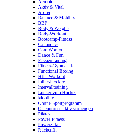
Aerobic
Aktiv & Vital
Aroha
Balance & Mobility
BBP
Body & Weights
Body-Workout
Bootcamp-Fitness
Callanetics
Core Workout
Dance & Fun
Faszientraining
Fitness-Gymnastik
Functional-Boxing
HIIT Workout
Inline-Hockey
Intervalltraining
Locker vom Hocker
Mobility
Online-Sportprogramm
Osteoporose aktiv vorbeugen
Pilates
Power-Fitness
Powerzirkel
Rückenfit