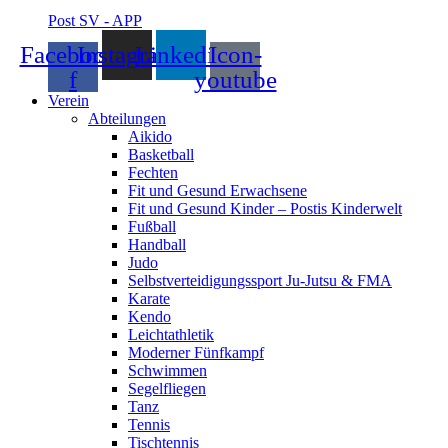
Post SV - APP
Facebook-
Instagram
Linkedin
Icon-
f
youtube
Verein
Abteilungen
Aikido
Basketball
Fechten
Fit und Gesund Erwachsene
Fit und Gesund Kinder – Postis Kinderwelt
Fußball
Handball
Judo
Selbstverteidigungssport Ju-Jutsu & FMA
Karate
Kendo
Leichtathletik
Moderner Fünfkampf
Schwimmen
Segelfliegen
Tanz
Tennis
Tischtennis