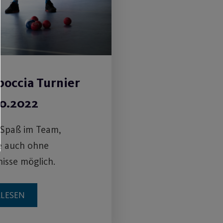
boccia Turnier
10.2022
 Spaß im Team,
e auch ohne
isse möglich.
RLESEN