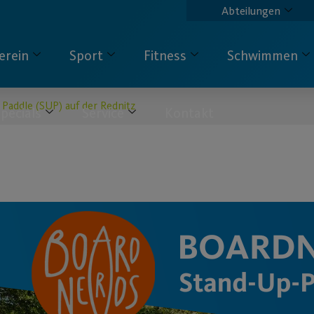
Abteilungen
erein
Sport
Fitness
Schwimmen
Paddle (SUP) auf der Rednitz
pecials
Service
Kontakt