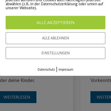
abwählen (z.B. in der Datenschutzerklärung oder unten auf
unserer Webseite).
ALLE AKZEPTIEREN
ALLE ABLEHNEN
Skibasar am 22.
Hallen
Oktober 2022
am 16.
EINSTELLUNGEN
ut erhaltene
Spiel und
|
Datenschutz
Impressum
intersportartikel für dich
Teilnahm
der deine Kinder.
Vorkenntn
WEITERLESEN
WEITE