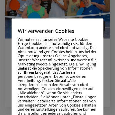
Wir verwenden Cookies
Wir nutzen auf unserer Webseite Cookies.
Einige Cookies sind notwendig (z.B. für den
Warenkorb) andere sind nicht notwendig. Die
Erfolgreicher Lenkball-
nicht-notwendigen Cookies helfen uns bei der
Optimierung unseres Online-Angebotes,
Lehrgang
unserer Webseitenfunktionen und werden für
Marketingzwecke eingesetzt. Die Einwilligung
umfasst die Speicherung von Informationen
auf Ihrem Endgerät, das Auslesen
Zwei neue Kurse starten im September
personenbezogener Daten sowie deren
Verarbeitung. Klicken Sie auf „Alle
akzeptieren“, um in den Einsatz von nicht
notwendigen Cookies einzuwilligen oder auf
WEITERLESEN
„Alle ablehnen“, wenn Sie sich anders
entscheiden. Sie können unter „Einstellungen
verwalten“ detaillierte Informationen der von
uns eingesetzten Arten von Cookies erhalten
und deren Einstellungen aufrufen. Sie können
die Einstellungen jederzeit aufrufen und