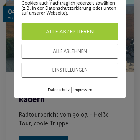
Cookies auch nachträglich jederzeit abwählen
(z.B. in der Datenschutzerklärung oder unten
04
auf unserer Webseite).
Aug.
ALLE AKZEPTIEREN
ALLE ABLEHNEN
EINSTELLUNGEN
Hitzeschlacht auf zwei
|
Datenschutz
Impressum
Rädern
Radtourbericht vom 30.07. - Heiße
Tour, coole Truppe