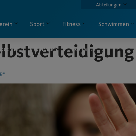
Abteilungen
erein
Sport
Fitness
Schwimmen
lbstverteidigung
pecials
Service
Kontakt
IR”