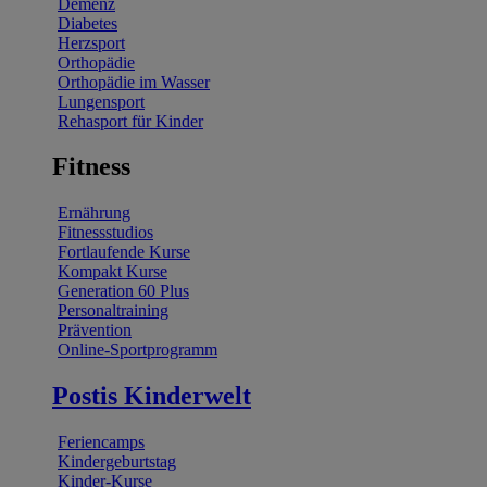
Demenz
Diabetes
Herzsport
Orthopädie
Orthopädie im Wasser
Lungensport
Rehasport für Kinder
Fitness
Ernährung
Fitnessstudios
Fortlaufende Kurse
Kompakt Kurse
Generation 60 Plus
Personaltraining
Prävention
Online-Sportprogramm
Postis Kinderwelt
Feriencamps
Kindergeburtstag
Kinder-Kurse