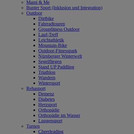
Mami & Me
Bunter Sport (Inklusion und Integration)
Outdoor
Dirtbike
Fahrradtouren
Groupfitness Outdoor
Lauf-Treff
Leichtathletik
Mountain-Bike
Outdoor-Fitnesspark
Nürnberger Winterwelt
Segelfliegen
Stand UP Paddling
Triathlon
Wandern
Wintersport
Rehasport
Demenz
Diabetes
Herzsport
Orthopädie
Orthopädie im Wasser
Lungensport
Turnen
Cheerleading