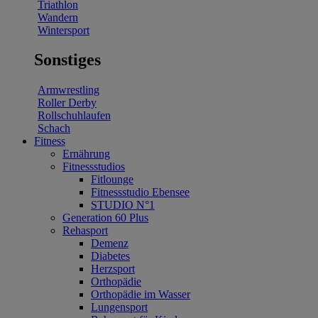
Triathlon
Wandern
Wintersport
Sonstiges
Armwrestling
Roller Derby
Rollschuhlaufen
Schach
Fitness
Ernährung
Fitnessstudios
Fitlounge
Fitnessstudio Ebensee
STUDIO N°1
Generation 60 Plus
Rehasport
Demenz
Diabetes
Herzsport
Orthopädie
Orthopädie im Wasser
Lungensport