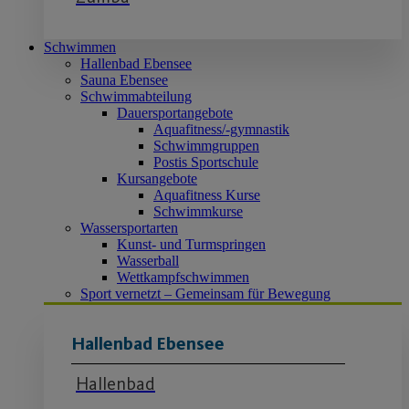
Schwimmen
Hallenbad Ebensee
Sauna Ebensee
Schwimmabteilung
Dauersportangebote
Aquafitness/-gymnastik
Schwimmgruppen
Postis Sportschule
Kursangebote
Aquafitness Kurse
Schwimmkurse
Wassersportarten
Kunst- und Turmspringen
Wasserball
Wettkampfschwimmen
Sport vernetzt – Gemeinsam für Bewegung
Hallenbad Ebensee
Hallenbad