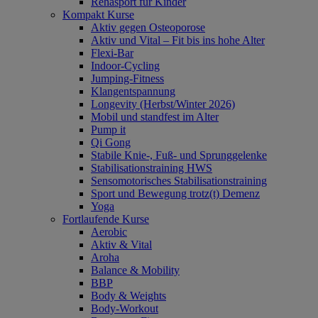
Rehasport für Kinder
Kompakt Kurse
Aktiv gegen Osteoporose
Aktiv und Vital – Fit bis ins hohe Alter
Flexi-Bar
Indoor-Cycling
Jumping-Fitness
Klangentspannung
Longevity (Herbst/Winter 2026)
Mobil und standfest im Alter
Pump it
Qi Gong
Stabile Knie-, Fuß- und Sprunggelenke
Stabilisationstraining HWS
Sensomotorisches Stabilisationstraining
Sport und Bewegung trotz(t) Demenz
Yoga
Fortlaufende Kurse
Aerobic
Aktiv & Vital
Aroha
Balance & Mobility
BBP
Body & Weights
Body-Workout