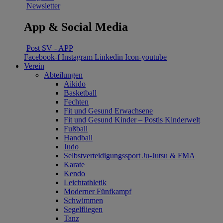
Newsletter
App & Social Media
Post SV - APP
Facebook-f
Instagram
Linkedin
Icon-youtube
Verein
Abteilungen
Aikido
Basketball
Fechten
Fit und Gesund Erwachsene
Fit und Gesund Kinder – Postis Kinderwelt
Fußball
Handball
Judo
Selbstverteidigungssport Ju-Jutsu & FMA
Karate
Kendo
Leichtathletik
Moderner Fünfkampf
Schwimmen
Segelfliegen
Tanz