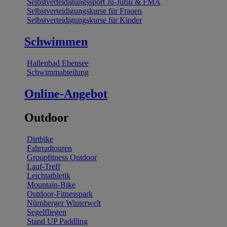
Selbstverteidigungssport Ju-Jutsu & FMA
Selbstverteidigungskurse für Frauen
Selbstverteidigungskurse für Kinder
Schwimmen
Hallenbad Ebensee
Schwimmabteilung
Online-Angebot
Outdoor
Dirtbike
Fahrradtouren
Groupfitness Outdoor
Lauf-Treff
Leichtathletik
Mountain-Bike
Outdoor-Fitnesspark
Nürnberger Winterwelt
Segelfliegen
Stand UP Paddling