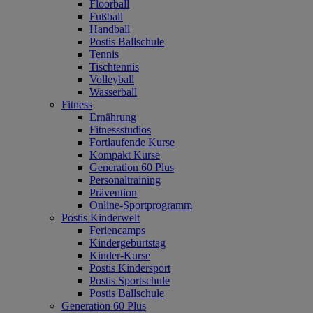
Floorball
Fußball
Handball
Postis Ballschule
Tennis
Tischtennis
Volleyball
Wasserball
Fitness
Ernährung
Fitnessstudios
Fortlaufende Kurse
Kompakt Kurse
Generation 60 Plus
Personaltraining
Prävention
Online-Sportprogramm
Postis Kinderwelt
Feriencamps
Kindergeburtstag
Kinder-Kurse
Postis Kindersport
Postis Sportschule
Postis Ballschule
Generation 60 Plus