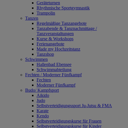
Geräteturnen
Rhythmische Sportgymnastik
Trampolin
Tanzen
Regelmäßige Tanzangebote
Tanzabende & Tanznachmittage /
Tanzveranstaltungen
Kurse & Workshops
Ferienangebote
Made my Hochzeitstanz
Tanzshop
Schwimmen
Hallenbad Ebensee
Schwimmabteilung
Fechten / Moderner Fünfkampf
Fechten
Moderner Fünfkampf
Budo/ Kampfsport
Aikido
Judo
Selbstverteidigungssport Ju-Jutsu & FMA
Karate
Kendo
Selbstverteidigungskurse für Frauen
Selbstverteidigungskurse für Kinder