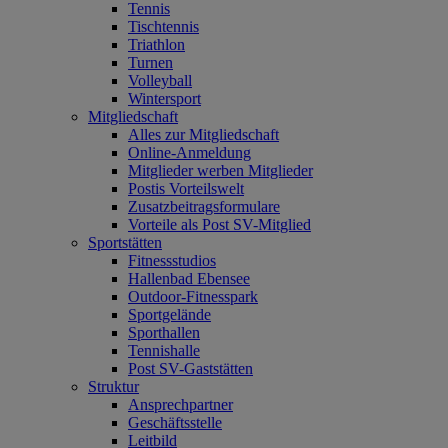
Tennis
Tischtennis
Triathlon
Turnen
Volleyball
Wintersport
Mitgliedschaft
Alles zur Mitgliedschaft
Online-Anmeldung
Mitglieder werben Mitglieder
Postis Vorteilswelt
Zusatzbeitragsformulare
Vorteile als Post SV-Mitglied
Sportstätten
Fitnessstudios
Hallenbad Ebensee
Outdoor-Fitnesspark
Sportgelände
Sporthallen
Tennishalle
Post SV-Gaststätten
Struktur
Ansprechpartner
Geschäftsstelle
Leitbild