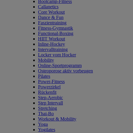
Bootcamp-Fitness
Callanetics
Core Workout
Dance & Fun
Faszientraining
Fitness-Gymnastik
Functional-Boxing
HIIT Workout
Inline-Hockey
Intervalltraining
Locker vom Hocker
Mobility
Online-Sportprogramm
Osteoporose aktiv vorbeugen
Pilates
Power-Fitness
Powerzirkel
Rückenfit
Step-Aerobic
Step Intervall
Stretching
Thai-Bo
Workout & Mobility
Yoga
Yogilates