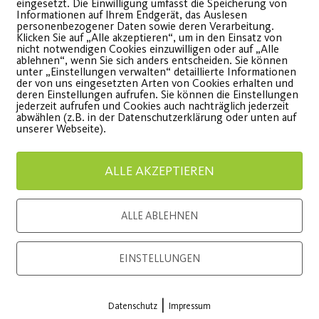
eingesetzt. Die Einwilligung umfasst die Speicherung von
Informationen auf Ihrem Endgerät, das Auslesen
Kindergeburtstagsparty
Jahresz
personenbezogener Daten sowie deren Verarbeitung.
Klicken Sie auf „Alle akzeptieren“, um in den Einsatz von
nicht notwendigen Cookies einzuwilligen oder auf „Alle
ir planen gerne die Feier
AOK Bayer
ablehnen“, wenn Sie sich anders entscheiden. Sie können
unter „Einstellungen verwalten“ detaillierte Informationen
hres Kindes.
Stärkung
der von uns eingesetzten Arten von Cookies erhalten und
deren Einstellungen aufrufen. Sie können die Einstellungen
jederzeit aufrufen und Cookies auch nachträglich jederzeit
abwählen (z.B. in der Datenschutzerklärung oder unten auf
unserer Webseite).
WEITERLESEN
WEITE
ALLE AKZEPTIEREN
ALLE ABLEHNEN
Load More
EINSTELLUNGEN
|
Datenschutz
Impressum