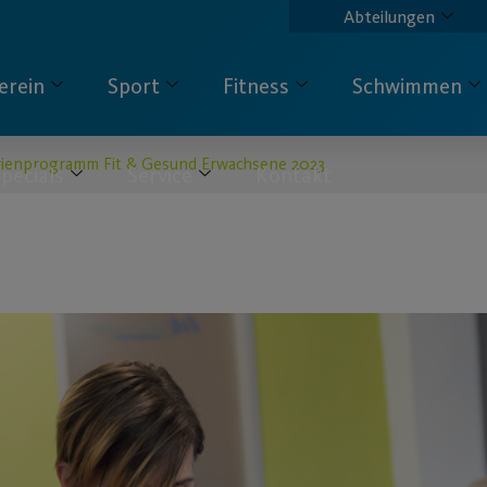
Abteilungen
erein
Sport
Fitness
Schwimmen
rienprogramm Fit & Gesund Erwachsene 2023
pecials
Service
Kontakt