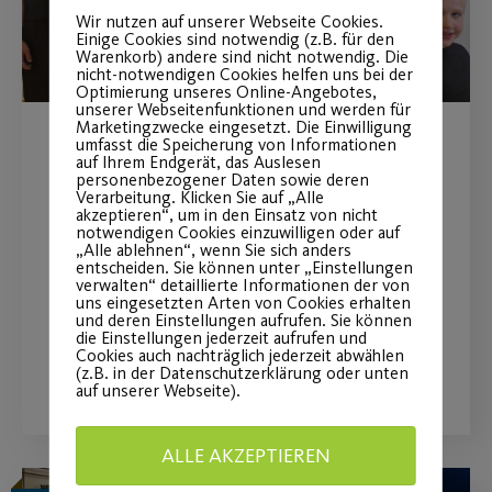
Wir nutzen auf unserer Webseite Cookies.
Einige Cookies sind notwendig (z.B. für den
Warenkorb) andere sind nicht notwendig. Die
nicht-notwendigen Cookies helfen uns bei der
Optimierung unseres Online-Angebotes,
unserer Webseitenfunktionen und werden für
Marketingzwecke eingesetzt. Die Einwilligung
umfasst die Speicherung von Informationen
JEDER MENSCH – Große
auf Ihrem Endgerät, das Auslesen
personenbezogener Daten sowie deren
Tanzshows in der Stadthalle
Verarbeitung. Klicken Sie auf „Alle
akzeptieren“, um in den Einsatz von nicht
Fürth!
notwendigen Cookies einzuwilligen oder auf
„Alle ablehnen“, wenn Sie sich anders
entscheiden. Sie können unter „Einstellungen
verwalten“ detaillierte Informationen der von
Jetzt noch schnell Tickets sichern!
uns eingesetzten Arten von Cookies erhalten
und deren Einstellungen aufrufen. Sie können
die Einstellungen jederzeit aufrufen und
Cookies auch nachträglich jederzeit abwählen
WEITERLESEN
(z.B. in der Datenschutzerklärung oder unten
auf unserer Webseite).
ALLE AKZEPTIEREN