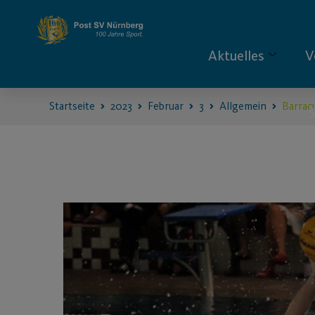
Aktuelles
V
Startseite
2023
Februar
3
Allgemein
Barrac
S