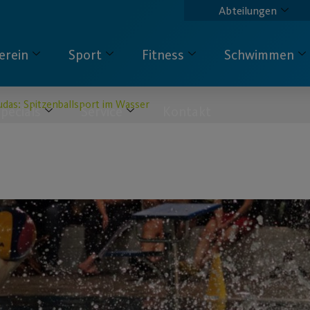
Abteilungen
erein
Sport
Fitness
Schwimmen
udas: Spitzenballsport im Wasser
pecials
Service
Kontakt