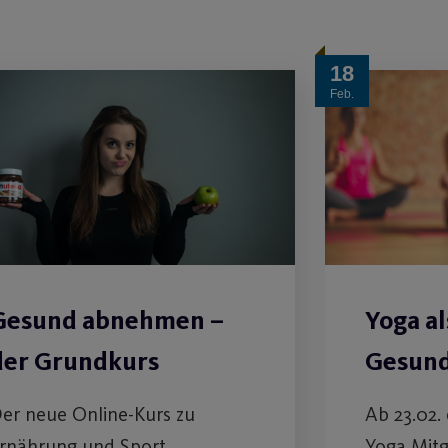
18
Feb.
Gesund abnehmen –
Yoga al
der Grundkurs
Gesund
er neue Online-Kurs zu
Ab 23.02.
rnährung und Sport.
Yoga Mitg