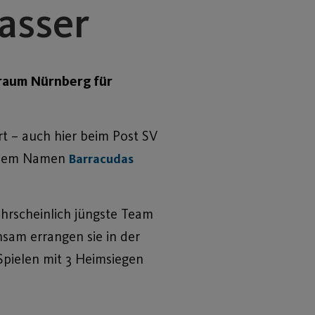
asser
oßraum Nürnberg für
rt – auch hier beim Post SV
r dem Namen
Barracudas
wahrscheinlich jüngste Team
sam errangen sie in der
 Spielen mit 3 Heimsiegen