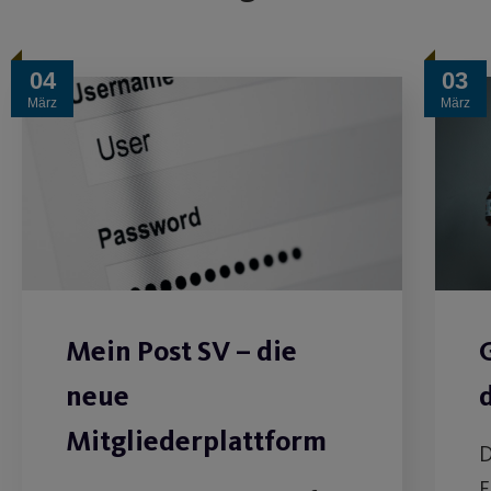
04
03
März
März
Mein Post SV – die
neue
Mitgliederplattform
D
E