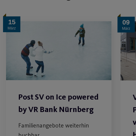
15
09
März
März
Post SV on Ice powered
by VR Bank Nürnberg
Familienangebote weiterhin
buchbar.