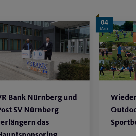
04
März
VR Bank Nürnberg und
Wieder
Post SV Nürnberg
Outdoo
verlängern das
Sportb
Hauptsponsoring