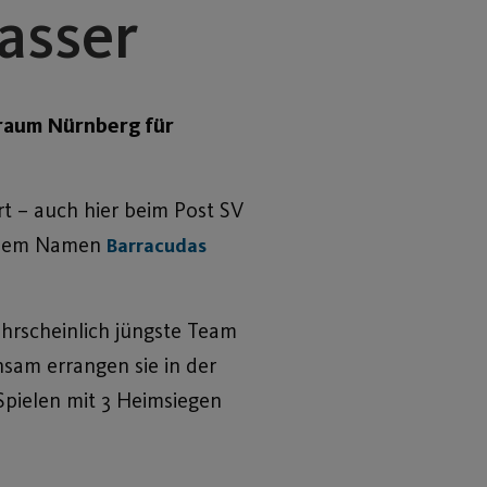
asser
oßraum Nürnberg für
rt – auch hier beim Post SV
r dem Namen
Barracudas
wahrscheinlich jüngste Team
sam errangen sie in der
 Spielen mit 3 Heimsiegen