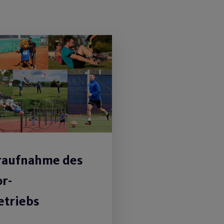
aufnahme des
r-
etriebs