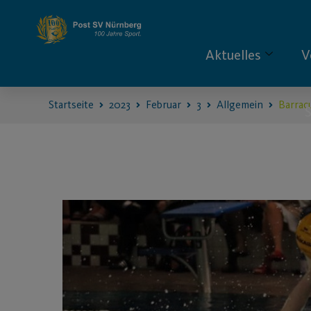
Aktuelles
V
Startseite
2023
Februar
3
Allgemein
Barrac
S