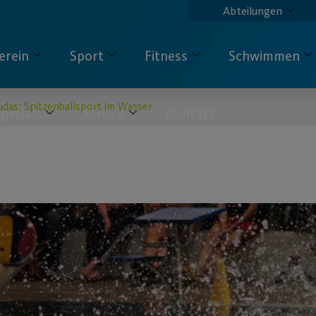
Abteilungen
erein
Sport
Fitness
Schwimmen
udas: Spitzenballsport im Wasser
pecials
Service
Kontakt