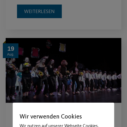
WEITERLESEN
19
Aug.
Wir verwenden Cookies
Sommershow “Reise durch
Wir nutzen auf unserer Webseite Cookies.