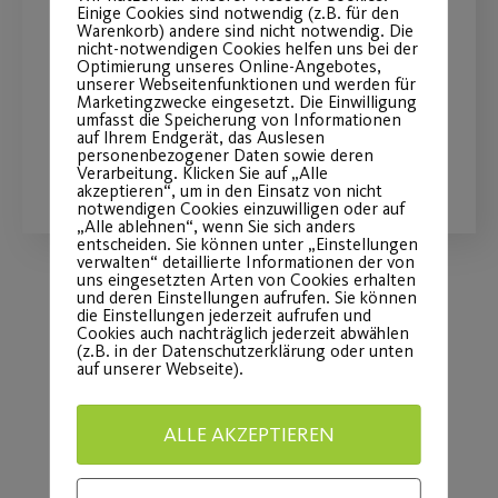
die Zeit”
Einige Cookies sind notwendig (z.B. für den
Warenkorb) andere sind nicht notwendig. Die
nicht-notwendigen Cookies helfen uns bei der
Wahnsinn! Ihr Traumtänzer habt das
Optimierung unseres Online-Angebotes,
unserer Webseitenfunktionen und werden für
so super gemacht!
Marketingzwecke eingesetzt. Die Einwilligung
umfasst die Speicherung von Informationen
auf Ihrem Endgerät, das Auslesen
personenbezogener Daten sowie deren
WEITERLESEN
Verarbeitung. Klicken Sie auf „Alle
akzeptieren“, um in den Einsatz von nicht
notwendigen Cookies einzuwilligen oder auf
„Alle ablehnen“, wenn Sie sich anders
entscheiden. Sie können unter „Einstellungen
verwalten“ detaillierte Informationen der von
uns eingesetzten Arten von Cookies erhalten
und deren Einstellungen aufrufen. Sie können
die Einstellungen jederzeit aufrufen und
Load More
Cookies auch nachträglich jederzeit abwählen
(z.B. in der Datenschutzerklärung oder unten
auf unserer Webseite).
ALLE AKZEPTIEREN