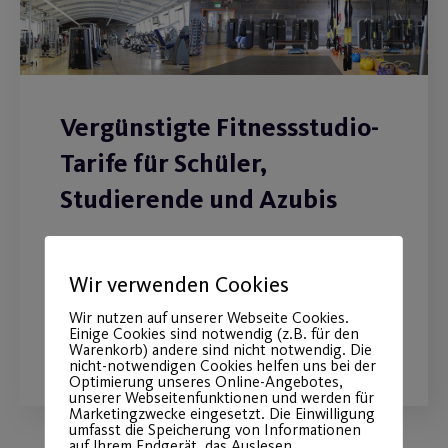
Vergünstigte Fitnessstudio-
Tarife für Schüler,
Studierende und Azubis
Deine Fitness-Mitgliedschaft ab 9,90 €
pro Monat.
Wir verwenden Cookies
Wir nutzen auf unserer Webseite Cookies.
Einige Cookies sind notwendig (z.B. für den
WEITERLESEN
Warenkorb) andere sind nicht notwendig. Die
nicht-notwendigen Cookies helfen uns bei der
Optimierung unseres Online-Angebotes,
unserer Webseitenfunktionen und werden für
Marketingzwecke eingesetzt. Die Einwilligung
umfasst die Speicherung von Informationen
auf Ihrem Endgerät, das Auslesen