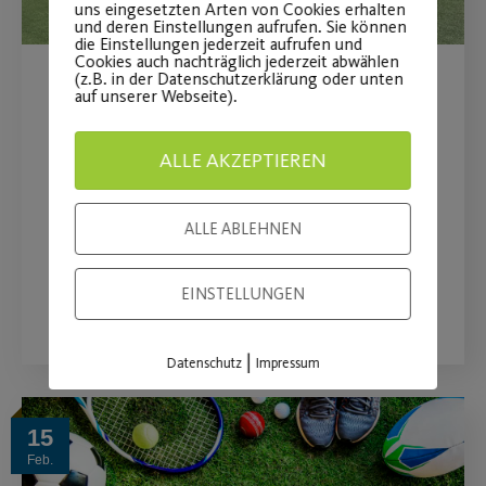
uns eingesetzten Arten von Cookies erhalten
und deren Einstellungen aufrufen. Sie können
die Einstellungen jederzeit aufrufen und
Cookies auch nachträglich jederzeit abwählen
(z.B. in der Datenschutzerklärung oder unten
Petition der
auf unserer Webseite).
Fußballabteilung
ALLE AKZEPTIEREN
Stimmabgabe zur Wiederaufnahme
des Sportbetriebs.
ALLE ABLEHNEN
WEITERLESEN
EINSTELLUNGEN
|
Datenschutz
Impressum
15
Feb.