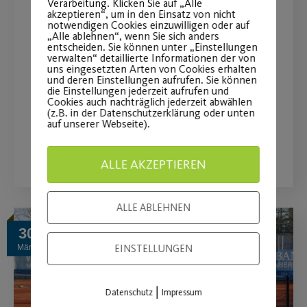
Verarbeitung. Klicken Sie auf „Alle
akzeptieren“, um in den Einsatz von nicht
Post SV-Frühlingsaktion
notwendigen Cookies einzuwilligen oder auf
„Alle ablehnen“, wenn Sie sich anders
2021
entscheiden. Sie können unter „Einstellungen
verwalten“ detaillierte Informationen der von
uns eingesetzten Arten von Cookies erhalten
Jetzt anmelden und bis Ende Mai
und deren Einstellungen aufrufen. Sie können
die Einstellungen jederzeit aufrufen und
kostenlos trainieren.
Cookies auch nachträglich jederzeit abwählen
(z.B. in der Datenschutzerklärung oder unten
auf unserer Webseite).
WEITERLESEN
ALLE AKZEPTIEREN
ALLE ABLEHNEN
30
EINSTELLUNGEN
März
|
Datenschutz
Impressum