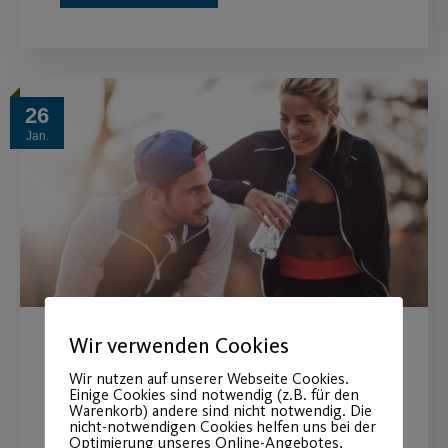
26
Jan.
Wir verwenden Cookies
Mitglieder werben
Wir nutzen auf unserer Webseite Cookies.
Mitglieder!
Einige Cookies sind notwendig (z.B. für den
Warenkorb) andere sind nicht notwendig. Die
nicht-notwendigen Cookies helfen uns bei der
Sowohl Werber als auch Geworbene
Optimierung unseres Online-Angebotes,