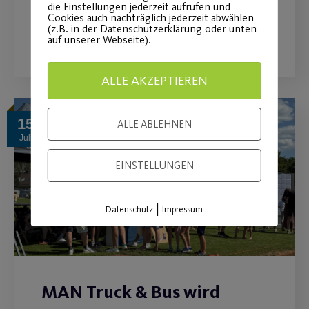
die Einstellungen jederzeit aufrufen und
Cookies auch nachträglich jederzeit abwählen
(z.B. in der Datenschutzerklärung oder unten
WEITERLESEN
auf unserer Webseite).
ALLE AKZEPTIEREN
15
ALLE ABLEHNEN
Juli
EINSTELLUNGEN
|
Datenschutz
Impressum
MAN Truck & Bus wird