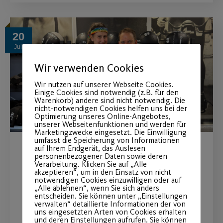
20
Juli
Wir verwenden Cookies
Wir nutzen auf unserer Webseite Cookies.
Einige Cookies sind notwendig (z.B. für den
Warenkorb) andere sind nicht notwendig. Die
nicht-notwendigen Cookies helfen uns bei der
Optimierung unseres Online-Angebotes,
unserer Webseitenfunktionen und werden für
Marketingzwecke eingesetzt. Die Einwilligung
umfasst die Speicherung von Informationen
auf Ihrem Endgerät, das Auslesen
Sportlich in den CSD
personenbezogener Daten sowie deren
Verarbeitung. Klicken Sie auf „Alle
akzeptieren“, um in den Einsatz von nicht
Nürnberg
notwendigen Cookies einzuwilligen oder auf
„Alle ablehnen“, wenn Sie sich anders
entscheiden. Sie können unter „Einstellungen
Christopher Street Day - kostenlose
verwalten“ detaillierte Informationen der von
uns eingesetzten Arten von Cookies erhalten
Kursstunden vom 25.07.-06.08
und deren Einstellungen aufrufen. Sie können