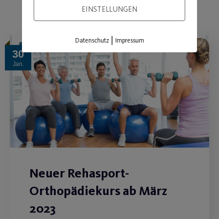
EINSTELLUNGEN
|
Datenschutz
Impressum
30
Jan.
Neuer Rehasport-
Orthopädiekurs ab März
2023