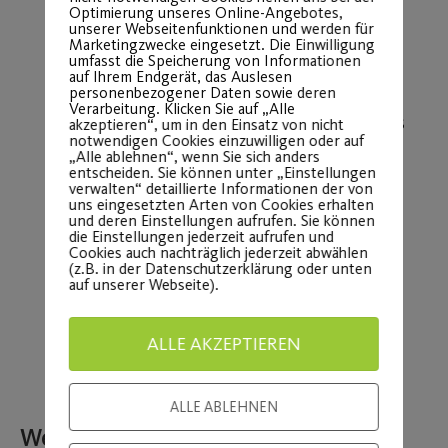
Optimierung unseres Online-Angebotes,
nicht, den Vorstand persönlich zu
unserer Webseitenfunktionen und werden für
Marketingzwecke eingesetzt. Die Einwilligung
kontaktieren. Wie bereits erwähnt, nur
umfasst die Speicherung von Informationen
auf Ihrem Endgerät, das Auslesen
gemeinsam sind wir stark!
personenbezogener Daten sowie deren
Verarbeitung. Klicken Sie auf „Alle
Wir wünschen dir alles Gute und bleib uns
akzeptieren“, um in den Einsatz von nicht
notwendigen Cookies einzuwilligen oder auf
treu – denn, Mehr Sport geht nicht!
„Alle ablehnen“, wenn Sie sich anders
entscheiden. Sie können unter „Einstellungen
verwalten“ detaillierte Informationen der von
uns eingesetzten Arten von Cookies erhalten
und deren Einstellungen aufrufen. Sie können
Mit sportlichen Grüßen,
die Einstellungen jederzeit aufrufen und
Cookies auch nachträglich jederzeit abwählen
(z.B. in der Datenschutzerklärung oder unten
Dein Post SV-Vorstand
auf unserer Webseite).
ALLE AKZEPTIEREN
ALLE ABLEHNEN
Weitere Beiträge