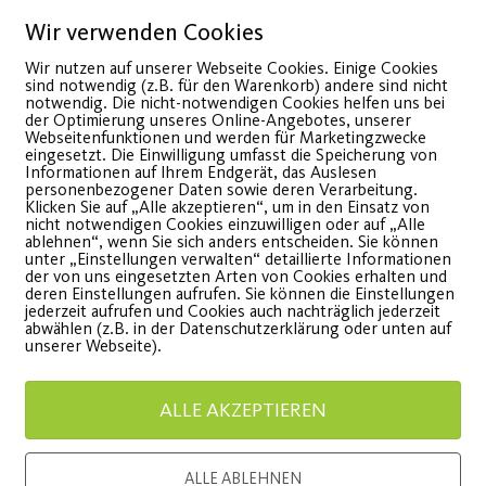
Wir verwenden Cookies
Wir nutzen auf unserer Webseite Cookies. Einige Cookies
sind notwendig (z.B. für den Warenkorb) andere sind nicht
notwendig. Die nicht-notwendigen Cookies helfen uns bei
der Optimierung unseres Online-Angebotes, unserer
Webseitenfunktionen und werden für Marketingzwecke
eingesetzt. Die Einwilligung umfasst die Speicherung von
Informationen auf Ihrem Endgerät, das Auslesen
personenbezogener Daten sowie deren Verarbeitung.
Stand up Paddling auf
Schwim
Klicken Sie auf „Alle akzeptieren“, um in den Einsatz von
nicht notwendigen Cookies einzuwilligen oder auf „Alle
der Rednitz
beim 
ablehnen“, wenn Sie sich anders entscheiden. Sie können
unter „Einstellungen verwalten“ detaillierte Informationen
der von uns eingesetzten Arten von Cookies erhalten und
VERNE
deren Einstellungen aufrufen. Sie können die Einstellungen
ntdecke unsere SUP-Kurse
jederzeit aufrufen und Cookies auch nachträglich jederzeit
Lange
abwählen (z.B. in der Datenschutzerklärung oder unten auf
024
unserer Webseite).
Netzwerk 
WEITERLESEN
ALLE AKZEPTIEREN
Bildungs-
ALLE ABLEHNEN