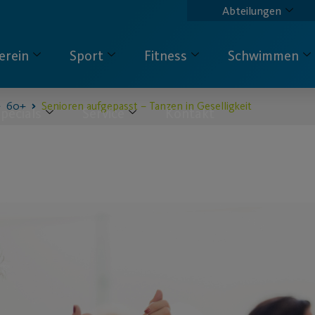
Abteilungen
erein
Sport
Fitness
Schwimmen
60+
Senioren aufgepasst – Tanzen in Geselligkeit
pecials
Service
Kontakt