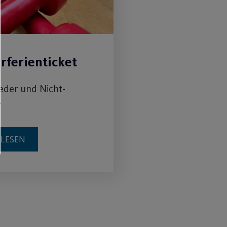
ferienticket
ieder und Nicht-
r
RLESEN