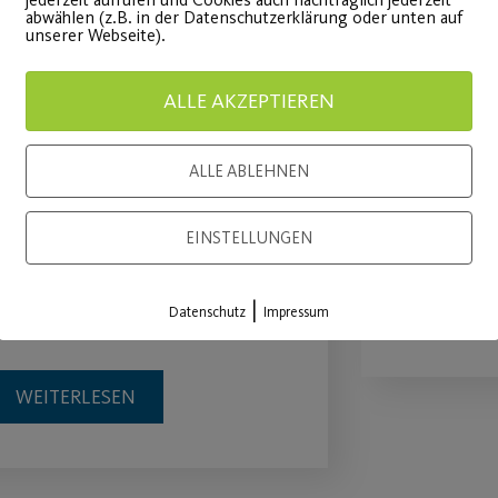
abwählen (z.B. in der Datenschutzerklärung oder unten auf
unserer Webseite).
ALLE AKZEPTIEREN
JEDER MENSCH –
Sommer
ALLE ABLEHNEN
Große Tanzshows in
Für Mitgl
der Stadthalle Fürth!
Mitgliede
EINSTELLUNGEN
etzt noch schnell Tickets
WEITE
|
Datenschutz
Impressum
ichern!
WEITERLESEN