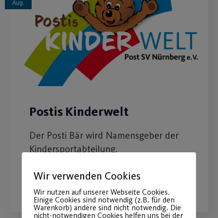
Aug.
Postis Kinderwelt
Der Posti Bär wird Namensgeber der
Kindersportabteilung.
Wir verwenden Cookies
WEITERLESEN
Wir nutzen auf unserer Webseite Cookies.
Einige Cookies sind notwendig (z.B. für den
Warenkorb) andere sind nicht notwendig. Die
nicht-notwendigen Cookies helfen uns bei der