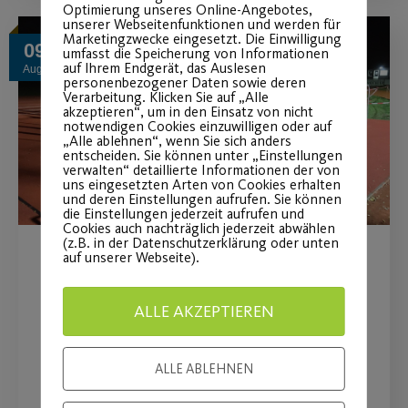
Optimierung unseres Online-Angebotes,
unserer Webseitenfunktionen und werden für
Marketingzwecke eingesetzt. Die Einwilligung
09
umfasst die Speicherung von Informationen
auf Ihrem Endgerät, das Auslesen
Aug.
personenbezogener Daten sowie deren
Verarbeitung. Klicken Sie auf „Alle
akzeptieren“, um in den Einsatz von nicht
notwendigen Cookies einzuwilligen oder auf
„Alle ablehnen“, wenn Sie sich anders
entscheiden. Sie können unter „Einstellungen
verwalten“ detaillierte Informationen der von
uns eingesetzten Arten von Cookies erhalten
und deren Einstellungen aufrufen. Sie können
die Einstellungen jederzeit aufrufen und
Cookies auch nachträglich jederzeit abwählen
(z.B. in der Datenschutzerklärung oder unten
auf unserer Webseite).
Energiesparende LED-
Beleuchtung am Sportpark
ALLE AKZEPTIEREN
Ebensee
ALLE ABLEHNEN
Neue Fluchtlicht- und