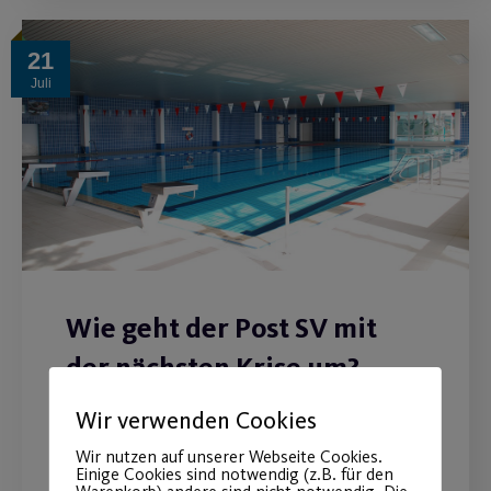
21
Juli
Wie geht der Post SV mit
der nächsten Krise um?
Wir verwenden Cookies
Vorstandsbericht zur aktuellen
Situation.
Wir nutzen auf unserer Webseite Cookies.
Einige Cookies sind notwendig (z.B. für den