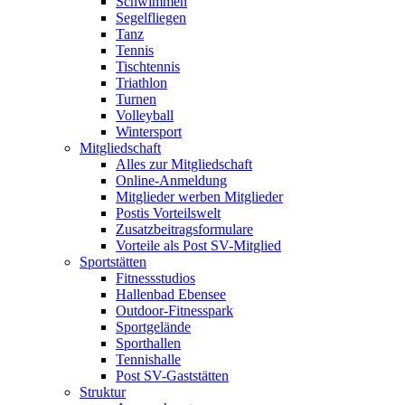
Schwimmen
Segelfliegen
Tanz
Tennis
Tischtennis
Triathlon
Turnen
Volleyball
Wintersport
Mitgliedschaft
Alles zur Mitgliedschaft
Online-Anmeldung
Mitglieder werben Mitglieder
Postis Vorteilswelt
Zusatzbeitragsformulare
Vorteile als Post SV-Mitglied
Sportstätten
Fitnessstudios
Hallenbad Ebensee
Outdoor-Fitnesspark
Sportgelände
Sporthallen
Tennishalle
Post SV-Gaststätten
Struktur