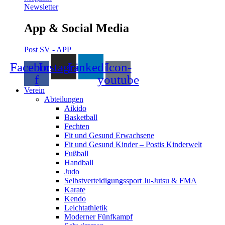
Newsletter
App & Social Media
Post SV - APP
Facebook-
Instagram
Linkedin
Icon-
f
youtube
Verein
Abteilungen
Aikido
Basketball
Fechten
Fit und Gesund Erwachsene
Fit und Gesund Kinder – Postis Kinderwelt
Fußball
Handball
Judo
Selbstverteidigungssport Ju-Jutsu & FMA
Karate
Kendo
Leichtathletik
Moderner Fünfkampf