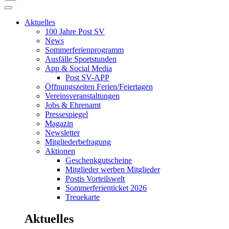
Aktuelles
100 Jahre Post SV
News
Sommerferienprogramm
Ausfälle Sportstunden
App & Social Media
Post SV-APP
Öffnungszeiten Ferien/Feiertagen
Vereinsveranstaltungen
Jobs & Ehrenamt
Pressespiegel
Magazin
Newsletter
Mitgliederbefragung
Aktionen
Geschenkgutscheine
Mitglieder werben Mitglieder
Postis Vorteilswelt
Sommerferienticket 2026
Treuekarte
Aktuelles