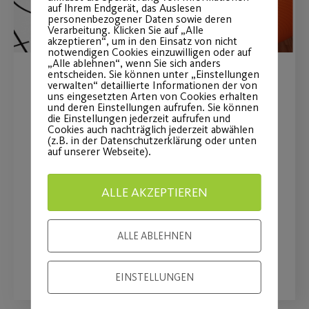
auf Ihrem Endgerät, das Auslesen
personenbezogener Daten sowie deren
Verarbeitung. Klicken Sie auf „Alle
akzeptieren“, um in den Einsatz von nicht
notwendigen Cookies einzuwilligen oder auf
„Alle ablehnen“, wenn Sie sich anders
entscheiden. Sie können unter „Einstellungen
Einladung zur
verwalten“ detaillierte Informationen der von
uns eingesetzten Arten von Cookies erhalten
und deren Einstellungen aufrufen. Sie können
Abteilungsversammlung
die Einstellungen jederzeit aufrufen und
Cookies auch nachträglich jederzeit abwählen
Basketball
(z.B. in der Datenschutzerklärung oder unten
auf unserer Webseite).
Die Versammlung findet am Freitag,
den 28.04.23 um 19 Uhr über die
ALLE AKZEPTIEREN
Plattform Zoom statt
ALLE ABLEHNEN
WEITERLESEN
EINSTELLUNGEN