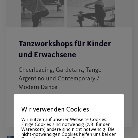
Tanzworkshops für Kinder
und Erwachsene
Cheerleading, Gardetanz, Tango
Argentino und Contemporary /
Modern Dance
WEITERLESEN
Wir verwenden Cookies
Wir nutzen auf unserer Webseite Cookies.
Einige Cookies sind notwendig (z.B. für den
Warenkorb) andere sind nicht notwendig. Die
nicht-notwendigen Cookies helfen uns bei der