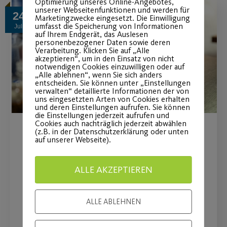
Optimierung unseres Online-Angebotes,
unserer Webseitenfunktionen und werden für
24
Marketingzwecke eingesetzt. Die Einwilligung
umfasst die Speicherung von Informationen
Juli
auf Ihrem Endgerät, das Auslesen
personenbezogener Daten sowie deren
Verarbeitung. Klicken Sie auf „Alle
akzeptieren“, um in den Einsatz von nicht
notwendigen Cookies einzuwilligen oder auf
„Alle ablehnen“, wenn Sie sich anders
entscheiden. Sie können unter „Einstellungen
verwalten“ detaillierte Informationen der von
uns eingesetzten Arten von Cookies erhalten
und deren Einstellungen aufrufen. Sie können
die Einstellungen jederzeit aufrufen und
Cookies auch nachträglich jederzeit abwählen
(z.B. in der Datenschutzerklärung oder unten
Qualitätsumfrage des Post
auf unserer Webseite).
SV Nürnberg
ALLE AKZEPTIEREN
Deine Meinung zählt! Mach mit bei der
Qualitätsumfrage des Post SV
ALLE ABLEHNEN
Nürnberg!