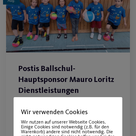
Aug.
Postis Ballschul-
Hauptsponsor Mauro Loritz
Dienstleistungen
Erfahrt was uns verbindet.
Wir verwenden Cookies
Wir nutzen auf unserer Webseite Cookies.
WEITERLESEN
Einige Cookies sind notwendig (z.B. für den
Warenkorb) andere sind nicht notwendig. Die