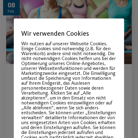
08
Feb.
Wir verwenden Cookies
Wir nutzen auf unserer Webseite Cookies.
Einige Cookies sind notwendig (z.B. für den
Warenkorb) andere sind nicht notwendig. Die
nicht-notwendigen Cookies helfen uns bei der
Optimierung unseres Online-Angebotes,
unserer Webseitenfunktionen und werden für
Marketingzwecke eingesetzt. Die Einwilligung
umfasst die Speicherung von Informationen
Fit und gestärkt durch Ihre
auf Ihrem Endgerät, das Auslesen
personenbezogener Daten sowie deren
Schwangerschaft
Verarbeitung. Klicken Sie auf „Alle
akzeptieren“, um in den Einsatz von nicht
notwendigen Cookies einzuwilligen oder auf
Stärken Sie das Vertrauen in Ihrem
„Alle ablehnen“, wenn Sie sich anders
entscheiden. Sie können unter „Einstellungen
Körper.
verwalten“ detaillierte Informationen der von
uns eingesetzten Arten von Cookies erhalten
und deren Einstellungen aufrufen. Sie können
die Einstellungen jederzeit aufrufen und
WEITERLESEN
Cookies auch nachträglich jederzeit abwählen