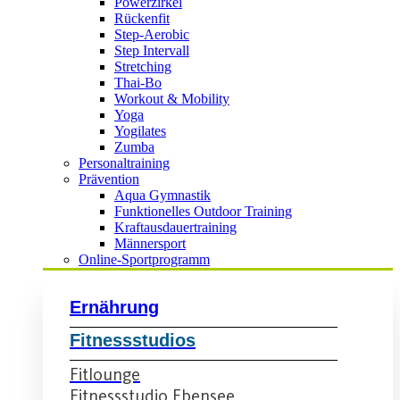
Powerzirkel
Rückenfit
Step-Aerobic
Step Intervall
Stretching
Thai-Bo
Workout & Mobility
Yoga
Yogilates
Zumba
Personaltraining
Prävention
Aqua Gymnastik
Funktionelles Outdoor Training
Kraftausdauertraining
Männersport
Online-Sportprogramm
Ernährung
Fitnessstudios
Fitlounge
Fitnessstudio Ebensee