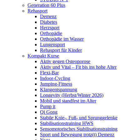
Generation 60 Plus
Rehasport
Demenz
Diabetes
Herzsport
Orthopädie
Orthopädie im Wasser
Lungensport
Rehasport für Kinder
Kompakt Kurse
Aktiv gegen Osteoporose
Aktiv und Vital – Fit bis ins hohe Alter
Flexi-Bar
Indoor-Cycling
Jumping-Fitness
Klangentspannung
Longevity (Herbst/Winter 2026)
Mobil und standfest im Alter
Pump it
Qi Gong
Stabile Knie-, Fuß- und Sprunggelenke
Stabilisationstraining HWS
Sensomotorisches Stabilisationstraining
Sport und Bewegung trotz(t) Demenz