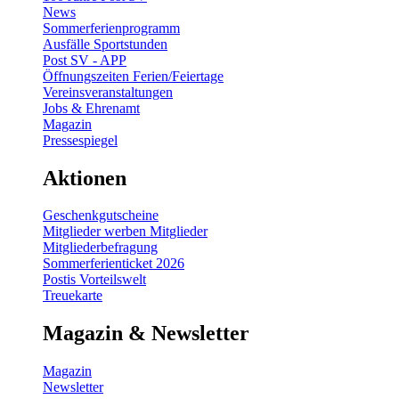
News
Sommerferienprogramm
Ausfälle Sportstunden
Post SV - APP
Öffnungszeiten Ferien/Feiertage
Vereinsveranstaltungen
Jobs & Ehrenamt
Magazin
Pressespiegel
Aktionen
Geschenkgutscheine
Mitglieder werben Mitglieder
Mitgliederbefragung
Sommerferienticket 2026
Postis Vorteilswelt
Treuekarte
Magazin & Newsletter
Magazin
Newsletter