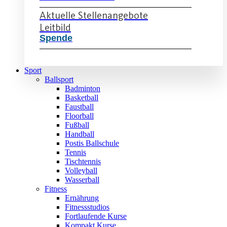
Aktuelle Stellenangebote
Leitbild
Spende
Sport
Ballsport
Badminton
Basketball
Faustball
Floorball
Fußball
Handball
Postis Ballschule
Tennis
Tischtennis
Volleyball
Wasserball
Fitness
Ernährung
Fitnessstudios
Fortlaufende Kurse
Kompakt Kurse