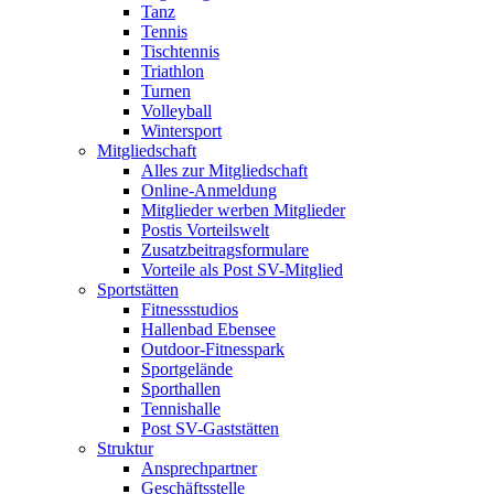
Tanz
Tennis
Tischtennis
Triathlon
Turnen
Volleyball
Wintersport
Mitgliedschaft
Alles zur Mitgliedschaft
Online-Anmeldung
Mitglieder werben Mitglieder
Postis Vorteilswelt
Zusatzbeitragsformulare
Vorteile als Post SV-Mitglied
Sportstätten
Fitnessstudios
Hallenbad Ebensee
Outdoor-Fitnesspark
Sportgelände
Sporthallen
Tennishalle
Post SV-Gaststätten
Struktur
Ansprechpartner
Geschäftsstelle