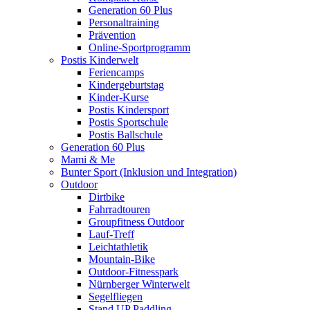
Generation 60 Plus
Personaltraining
Prävention
Online-Sportprogramm
Postis Kinderwelt
Feriencamps
Kindergeburtstag
Kinder-Kurse
Postis Kindersport
Postis Sportschule
Postis Ballschule
Generation 60 Plus
Mami & Me
Bunter Sport (Inklusion und Integration)
Outdoor
Dirtbike
Fahrradtouren
Groupfitness Outdoor
Lauf-Treff
Leichtathletik
Mountain-Bike
Outdoor-Fitnesspark
Nürnberger Winterwelt
Segelfliegen
Stand UP Paddling