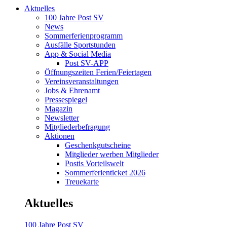
Aktuelles
100 Jahre Post SV
News
Sommerferienprogramm
Ausfälle Sportstunden
App & Social Media
Post SV-APP
Öffnungszeiten Ferien/Feiertagen
Vereinsveranstaltungen
Jobs & Ehrenamt
Pressespiegel
Magazin
Newsletter
Mitgliederbefragung
Aktionen
Geschenkgutscheine
Mitglieder werben Mitglieder
Postis Vorteilswelt
Sommerferienticket 2026
Treuekarte
Aktuelles
100 Jahre Post SV