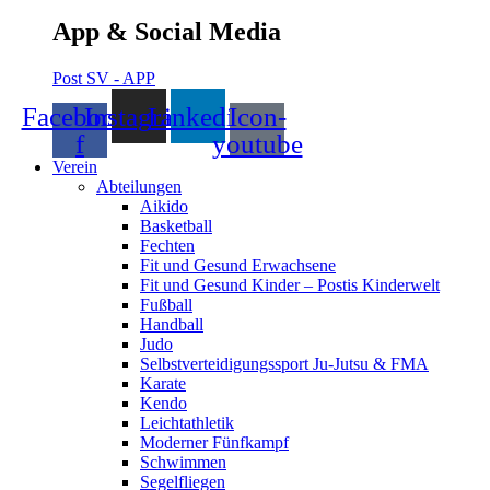
App & Social Media
Post SV - APP
Facebook-
Instagram
Linkedin
Icon-
f
youtube
Verein
Abteilungen
Aikido
Basketball
Fechten
Fit und Gesund Erwachsene
Fit und Gesund Kinder – Postis Kinderwelt
Fußball
Handball
Judo
Selbstverteidigungssport Ju-Jutsu & FMA
Karate
Kendo
Leichtathletik
Moderner Fünfkampf
Schwimmen
Segelfliegen