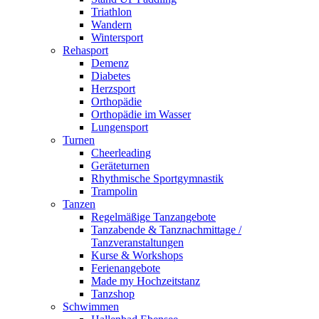
Triathlon
Wandern
Wintersport
Rehasport
Demenz
Diabetes
Herzsport
Orthopädie
Orthopädie im Wasser
Lungensport
Turnen
Cheerleading
Geräteturnen
Rhythmische Sportgymnastik
Trampolin
Tanzen
Regelmäßige Tanzangebote
Tanzabende & Tanznachmittage /
Tanzveranstaltungen
Kurse & Workshops
Ferienangebote
Made my Hochzeitstanz
Tanzshop
Schwimmen