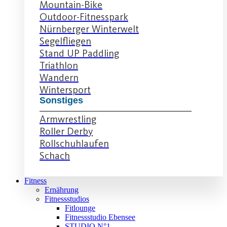
Mountain-Bike
Outdoor-Fitnesspark
Nürnberger Winterwelt
Segelfliegen
Stand UP Paddling
Triathlon
Wandern
Wintersport
Sonstiges
Armwrestling
Roller Derby
Rollschuhlaufen
Schach
Fitness
Ernährung
Fitnessstudios
Fitlounge
Fitnessstudio Ebensee
STUDIO N°1