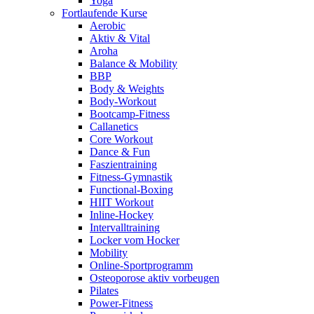
Yoga
Fortlaufende Kurse
Aerobic
Aktiv & Vital
Aroha
Balance & Mobility
BBP
Body & Weights
Body-Workout
Bootcamp-Fitness
Callanetics
Core Workout
Dance & Fun
Faszientraining
Fitness-Gymnastik
Functional-Boxing
HIIT Workout
Inline-Hockey
Intervalltraining
Locker vom Hocker
Mobility
Online-Sportprogramm
Osteoporose aktiv vorbeugen
Pilates
Power-Fitness