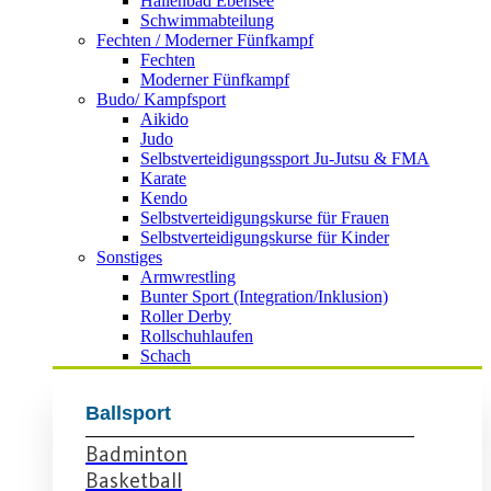
Hallenbad Ebensee
Schwimmabteilung
Fechten / Moderner Fünfkampf
Fechten
Moderner Fünfkampf
Budo/ Kampfsport
Aikido
Judo
Selbstverteidigungssport Ju-Jutsu & FMA
Karate
Kendo
Selbstverteidigungskurse für Frauen
Selbstverteidigungskurse für Kinder
Sonstiges
Armwrestling
Bunter Sport (Integration/Inklusion)
Roller Derby
Rollschuhlaufen
Schach
Ballsport
Badminton
Basketball