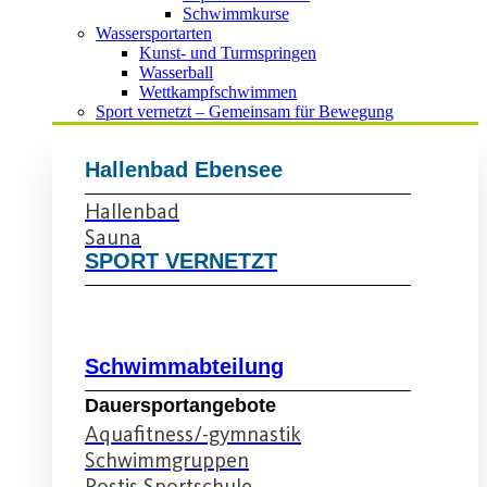
Schwimmkurse
Wassersportarten
Kunst- und Turmspringen
Wasserball
Wettkampfschwimmen
Sport vernetzt – Gemeinsam für Bewegung
Hallenbad Ebensee
Hallenbad
Sauna
SPORT VERNETZT
Schwimmabteilung
Dauersportangebote
Aquafitness/-gymnastik
Schwimmgruppen
Postis Sportschule