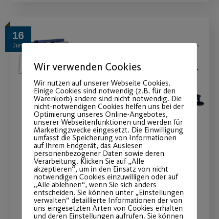
16
Juni
Wir verwenden Cookies
Wir nutzen auf unserer Webseite Cookies.
Einige Cookies sind notwendig (z.B. für den
Warenkorb) andere sind nicht notwendig. Die
nicht-notwendigen Cookies helfen uns bei der
Optimierung unseres Online-Angebotes,
unserer Webseitenfunktionen und werden für
Marketingzwecke eingesetzt. Die Einwilligung
umfasst die Speicherung von Informationen
auf Ihrem Endgerät, das Auslesen
Outdoor-Fitnesspark wird
personenbezogener Daten sowie deren
Verarbeitung. Klicken Sie auf „Alle
akzeptieren“, um in den Einsatz von nicht
erneut erweitert
notwendigen Cookies einzuwilligen oder auf
„Alle ablehnen“, wenn Sie sich anders
entscheiden. Sie können unter „Einstellungen
Der perfekte Ort für ihr Outdoor-
verwalten“ detaillierte Informationen der von
uns eingesetzten Arten von Cookies erhalten
Training.
und deren Einstellungen aufrufen. Sie können