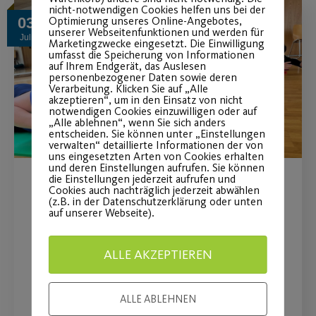
nicht-notwendigen Cookies helfen uns bei der
Optimierung unseres Online-Angebotes,
03
unserer Webseitenfunktionen und werden für
Juli
Marketingzwecke eingesetzt. Die Einwilligung
umfasst die Speicherung von Informationen
auf Ihrem Endgerät, das Auslesen
personenbezogener Daten sowie deren
Verarbeitung. Klicken Sie auf „Alle
akzeptieren“, um in den Einsatz von nicht
notwendigen Cookies einzuwilligen oder auf
„Alle ablehnen“, wenn Sie sich anders
entscheiden. Sie können unter „Einstellungen
verwalten“ detaillierte Informationen der von
uns eingesetzten Arten von Cookies erhalten
und deren Einstellungen aufrufen. Sie können
die Einstellungen jederzeit aufrufen und
Cookies auch nachträglich jederzeit abwählen
Neue Sportstunde in
(z.B. in der Datenschutzerklärung oder unten
auf unserer Webseite).
Nordost
ALLE AKZEPTIEREN
Body Workout jeden Mittwoch
ALLE ABLEHNEN
WEITERLESEN