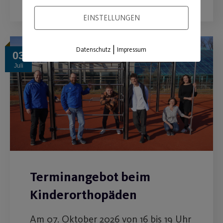
EINSTELLUNGEN
|
Datenschutz
Impressum
03
Juli
Terminangebot beim
Kinderorthopäden
Am 07. Oktober 2026 von 16 bis 19 Uhr