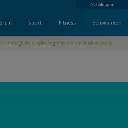
Abteilungen
erein
Sport
Fitness
Schwimmen
V-Fitness-Studio-Mitglieder profitieren von Studionetzwerk
pecials
Service
Kontakt