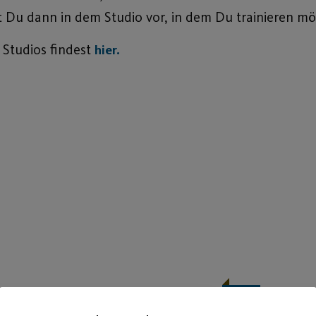
egst Du dann in dem Studio vor, in dem Du trainieren m
 Studios findest
hier.
13
Apr.