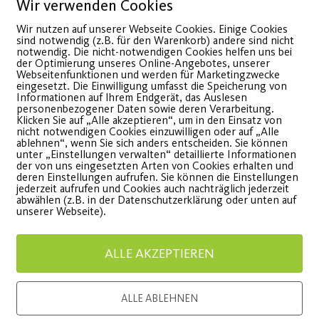
Wir verwenden Cookies
Wir nutzen auf unserer Webseite Cookies. Einige Cookies
sind notwendig (z.B. für den Warenkorb) andere sind nicht
notwendig. Die nicht-notwendigen Cookies helfen uns bei
der Optimierung unseres Online-Angebotes, unserer
Webseitenfunktionen und werden für Marketingzwecke
eingesetzt. Die Einwilligung umfasst die Speicherung von
Informationen auf Ihrem Endgerät, das Auslesen
personenbezogener Daten sowie deren Verarbeitung.
Klicken Sie auf „Alle akzeptieren“, um in den Einsatz von
nicht notwendigen Cookies einzuwilligen oder auf „Alle
ablehnen“, wenn Sie sich anders entscheiden. Sie können
Mehr Outdoor-Fitness
Reise 
unter „Einstellungen verwalten“ detaillierte Informationen
der von uns eingesetzten Arten von Cookies erhalten und
deren Einstellungen aufrufen. Sie können die Einstellungen
geht nicht!
jederzeit aufrufen und Cookies auch nachträglich jederzeit
am Samsta
abwählen (z.B. in der Datenschutzerklärung oder unten auf
unserer Webseite).
Schloss- 
is 30.06.2022 anmelden und
0 € Aufnahmegebühr sparen.
ALLE AKZEPTIEREN
WEITE
WEITERLESEN
ALLE ABLEHNEN