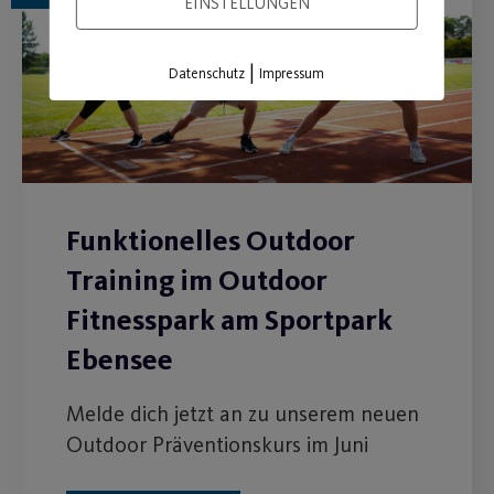
EINSTELLUNGEN
|
Datenschutz
Impressum
Funktionelles Outdoor
Training im Outdoor
Fitnesspark am Sportpark
Ebensee
Melde dich jetzt an zu unserem neuen
Outdoor Präventionskurs im Juni