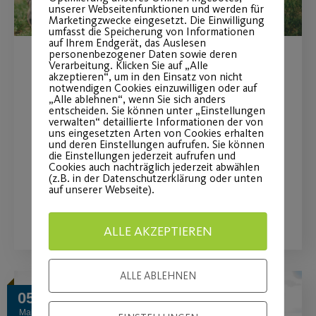
unserer Webseitenfunktionen und werden für
Marketingzwecke eingesetzt. Die Einwilligung
umfasst die Speicherung von Informationen
auf Ihrem Endgerät, das Auslesen
personenbezogener Daten sowie deren
Verarbeitung. Klicken Sie auf „Alle
Outdoor-Sportprogramm Fit
akzeptieren“, um in den Einsatz von nicht
notwendigen Cookies einzuwilligen oder auf
und Gesund Erwachsene
„Alle ablehnen“, wenn Sie sich anders
entscheiden. Sie können unter „Einstellungen
und Postis Kindersport
verwalten“ detaillierte Informationen der von
uns eingesetzten Arten von Cookies erhalten
und deren Einstellungen aufrufen. Sie können
die Einstellungen jederzeit aufrufen und
Outdoorfitness für Groß und Klein
Cookies auch nachträglich jederzeit abwählen
(z.B. in der Datenschutzerklärung oder unten
auf unserer Webseite).
WEITERLESEN
ALLE AKZEPTIEREN
ALLE ABLEHNEN
05
Mai