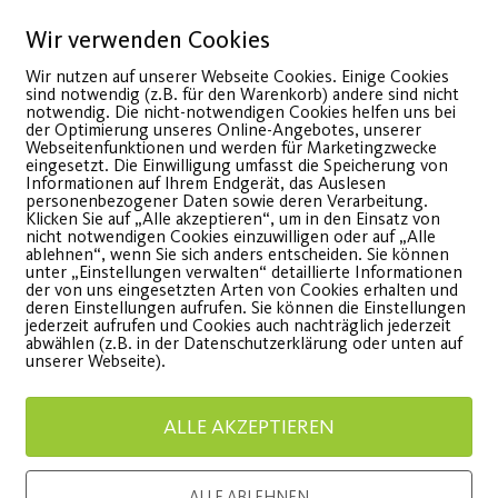
12
Wir verwenden Cookies
Sep.
Wir nutzen auf unserer Webseite Cookies. Einige Cookies
sind notwendig (z.B. für den Warenkorb) andere sind nicht
notwendig. Die nicht-notwendigen Cookies helfen uns bei
der Optimierung unseres Online-Angebotes, unserer
Webseitenfunktionen und werden für Marketingzwecke
eingesetzt. Die Einwilligung umfasst die Speicherung von
Informationen auf Ihrem Endgerät, das Auslesen
personenbezogener Daten sowie deren Verarbeitung.
Klicken Sie auf „Alle akzeptieren“, um in den Einsatz von
nicht notwendigen Cookies einzuwilligen oder auf „Alle
ablehnen“, wenn Sie sich anders entscheiden. Sie können
unter „Einstellungen verwalten“ detaillierte Informationen
der von uns eingesetzten Arten von Cookies erhalten und
Frischer Wind im
Ultimat
deren Einstellungen aufrufen. Sie können die Einstellungen
jederzeit aufrufen und Cookies auch nachträglich jederzeit
abwählen (z.B. in der Datenschutzerklärung oder unten auf
Zumba Programm 2023
unsere
unserer Webseite).
umba ab Oktober unter neuer
Buche jet
ALLE AKZEPTIEREN
eitung
in unserer
ALLE ABLEHNEN