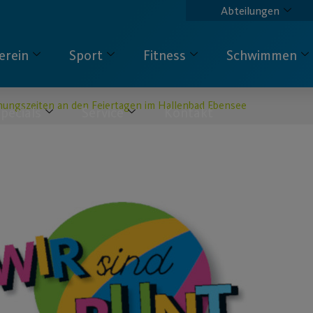
Abteilungen
erein
Sport
Fitness
Schwimmen
nungszeiten an den Feiertagen im Hallenbad Ebensee
pecials
Service
Kontakt