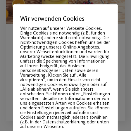
Wir verwenden Cookies
Wir nutzen auf unserer Webseite Cookies.
Einige Cookies sind notwendig (z.B. für den
Info-Abend: „Gesunde
Warenkorb) andere sind nicht notwendig. Die
nicht-notwendigen Cookies helfen uns bei der
Optimierung unseres Online-Angebotes,
Ernährung und Training
unserer Webseitenfunktionen und werden für
Marketingzwecke eingesetzt. Die Einwilligung
leichtgemacht“
umfasst die Speicherung von Informationen
auf Ihrem Endgerät, das Auslesen
personenbezogener Daten sowie deren
Am Dienstag, den 21.11.2023 für alle
Verarbeitung. Klicken Sie auf „Alle
akzeptieren“, um in den Einsatz von nicht
Altersgruppen in der Fitlounge
notwendigen Cookies einzuwilligen oder auf
„Alle ablehnen“, wenn Sie sich anders
entscheiden. Sie können unter „Einstellungen
verwalten“ detaillierte Informationen der von
WEITERLESEN
uns eingesetzten Arten von Cookies erhalten
und deren Einstellungen aufrufen. Sie können
die Einstellungen jederzeit aufrufen und
Cookies auch nachträglich jederzeit abwählen
(z.B. in der Datenschutzerklärung oder unten
auf unserer Webseite).