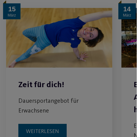
15
14
März
März
Zeit für dich!
Dauersportangebot für
Erwachsene
E
WEITERLESEN
N