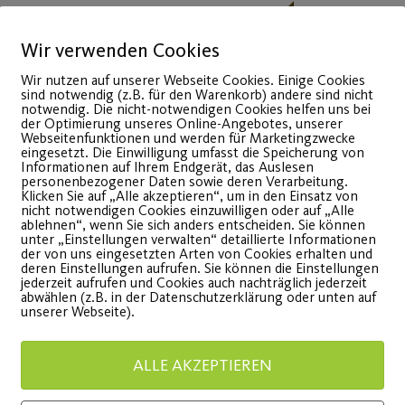
14
Wir verwenden Cookies
März
Wir nutzen auf unserer Webseite Cookies. Einige Cookies
sind notwendig (z.B. für den Warenkorb) andere sind nicht
notwendig. Die nicht-notwendigen Cookies helfen uns bei
der Optimierung unseres Online-Angebotes, unserer
Webseitenfunktionen und werden für Marketingzwecke
eingesetzt. Die Einwilligung umfasst die Speicherung von
Informationen auf Ihrem Endgerät, das Auslesen
personenbezogener Daten sowie deren Verarbeitung.
Klicken Sie auf „Alle akzeptieren“, um in den Einsatz von
nicht notwendigen Cookies einzuwilligen oder auf „Alle
ablehnen“, wenn Sie sich anders entscheiden. Sie können
unter „Einstellungen verwalten“ detaillierte Informationen
Ein zauberhaftes
Danke
der von uns eingesetzten Arten von Cookies erhalten und
deren Einstellungen aufrufen. Sie können die Einstellungen
Ambiente vor
jederzeit aufrufen und Cookies auch nachträglich jederzeit
wbg Gesu
abwählen (z.B. in der Datenschutzerklärung oder unten auf
unserer Webseite).
historischer Kulisse
WEITE
ALLE AKZEPTIEREN
rfolgreiche Premiere der
ürnberger Winterwelt.