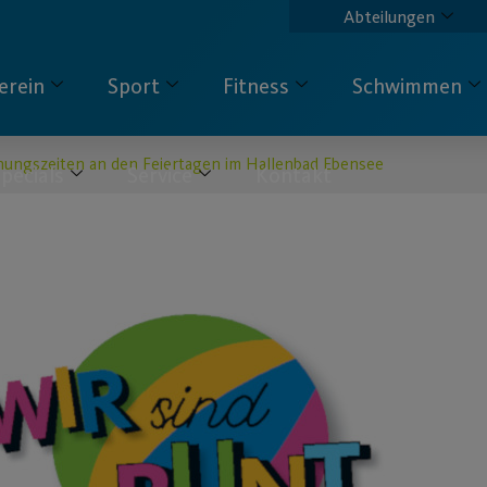
Abteilungen
erein
Sport
Fitness
Schwimmen
nungszeiten an den Feiertagen im Hallenbad Ebensee
pecials
Service
Kontakt