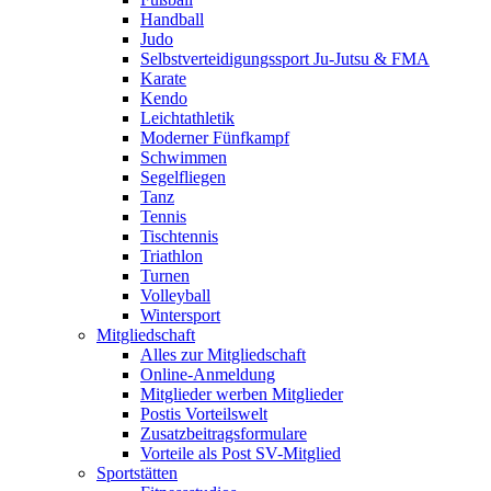
Handball
Judo
Selbstverteidigungssport Ju-Jutsu & FMA
Karate
Kendo
Leichtathletik
Moderner Fünfkampf
Schwimmen
Segelfliegen
Tanz
Tennis
Tischtennis
Triathlon
Turnen
Volleyball
Wintersport
Mitgliedschaft
Alles zur Mitgliedschaft
Online-Anmeldung
Mitglieder werben Mitglieder
Postis Vorteilswelt
Zusatzbeitragsformulare
Vorteile als Post SV-Mitglied
Sportstätten