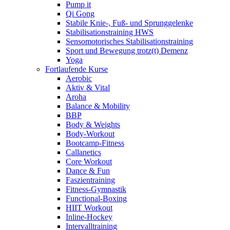
Pump it
Qi Gong
Stabile Knie-, Fuß- und Sprunggelenke
Stabilisationstraining HWS
Sensomotorisches Stabilisationstraining
Sport und Bewegung trotz(t) Demenz
Yoga
Fortlaufende Kurse
Aerobic
Aktiv & Vital
Aroha
Balance & Mobility
BBP
Body & Weights
Body-Workout
Bootcamp-Fitness
Callanetics
Core Workout
Dance & Fun
Faszientraining
Fitness-Gymnastik
Functional-Boxing
HIIT Workout
Inline-Hockey
Intervalltraining