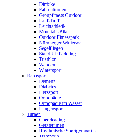
Dirtbike
Fahrradtouren
Groupfitness Outdoor
Lauf-Treff
Leichtathletik
Mountain-Bike
Outdoor-Fitnesspark
Nürnberger Winterwelt
Segelfliegen
Stand UP Paddling
Triathlon
Wandern
Wintersport
Rehasport
Demenz
Diabetes
Herzsport
Orthopädie
Orthopädie im Wasser
Lungensport
Turnen
Cheerleading
Geräteturnen
Rhythmische Sportgymnastik
Trampolin