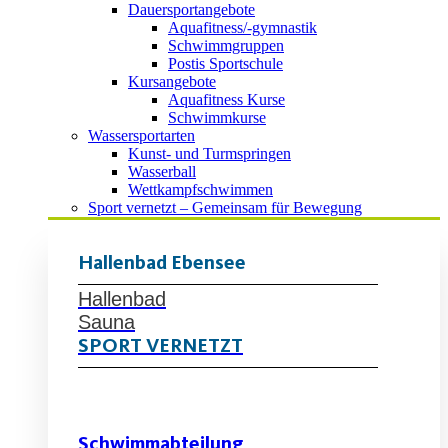
Dauersportangebote
Aquafitness/-gymnastik
Schwimmgruppen
Postis Sportschule
Kursangebote
Aquafitness Kurse
Schwimmkurse
Wassersportarten
Kunst- und Turmspringen
Wasserball
Wettkampfschwimmen
Sport vernetzt – Gemeinsam für Bewegung
Hallenbad Ebensee
Hallenbad
Sauna
SPORT VERNETZT
Schwimmabteilung