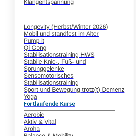
Klangentspannung
Longevity (Herbst/Winter 2026)
Mobil und standfest im Alter
Pump it
Qi Gong
Stabilisationstraining HWS
Stabile Knie-, Fuß- und
Sprunggelenke
Sensomotorisches
Stabilisationstraining
Sport und Bewegung trotz(t) Demenz
Yoga
Fortlaufende Kurse
Aerobic
Aktiv & Vital
Aroha
Balance & Mobility