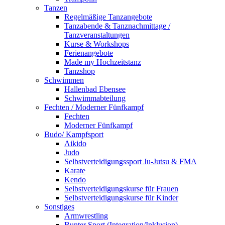
Tanzen
Regelmäßige Tanzangebote
Tanzabende & Tanznachmittage /
Tanzveranstaltungen
Kurse & Workshops
Ferienangebote
Made my Hochzeitstanz
Tanzshop
Schwimmen
Hallenbad Ebensee
Schwimmabteilung
Fechten / Moderner Fünfkampf
Fechten
Moderner Fünfkampf
Budo/ Kampfsport
Aikido
Judo
Selbstverteidigungssport Ju-Jutsu & FMA
Karate
Kendo
Selbstverteidigungskurse für Frauen
Selbstverteidigungskurse für Kinder
Sonstiges
Armwrestling
Bunter Sport (Integration/Inklusion)