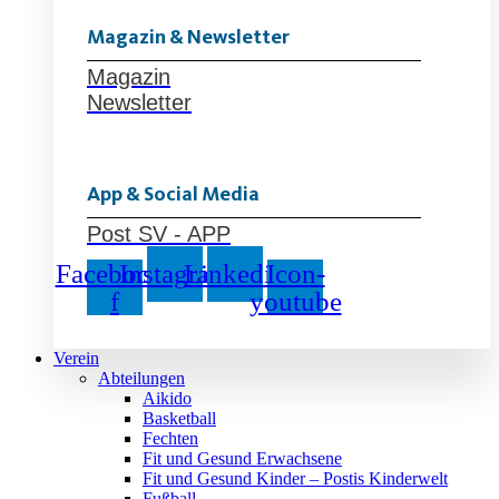
Magazin & Newsletter
Magazin
Newsletter
App & Social Media
Post SV - APP
Facebook-
Instagram
Linkedin
Icon-
f
youtube
Verein
Abteilungen
Aikido
Basketball
Fechten
Fit und Gesund Erwachsene
Fit und Gesund Kinder – Postis Kinderwelt
Fußball