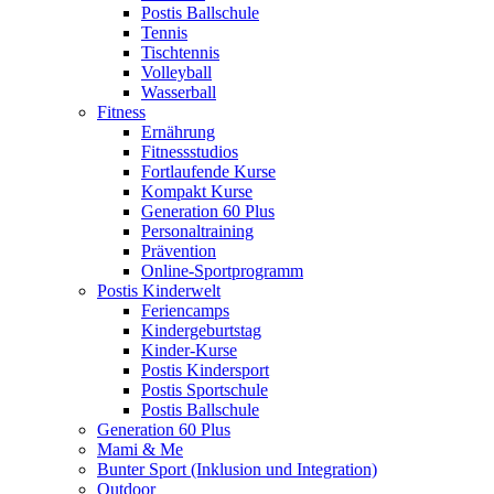
Postis Ballschule
Tennis
Tischtennis
Volleyball
Wasserball
Fitness
Ernährung
Fitnessstudios
Fortlaufende Kurse
Kompakt Kurse
Generation 60 Plus
Personaltraining
Prävention
Online-Sportprogramm
Postis Kinderwelt
Feriencamps
Kindergeburtstag
Kinder-Kurse
Postis Kindersport
Postis Sportschule
Postis Ballschule
Generation 60 Plus
Mami & Me
Bunter Sport (Inklusion und Integration)
Outdoor