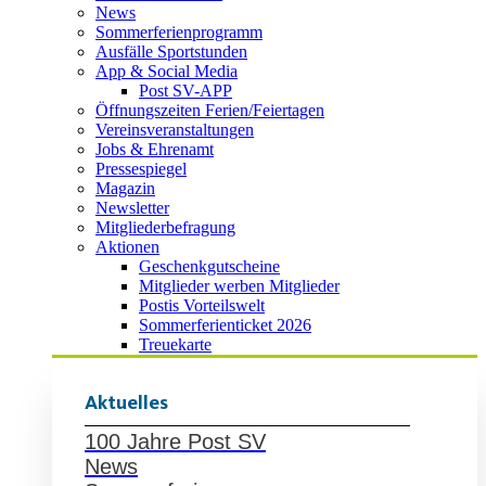
News
Sommerferienprogramm
Ausfälle Sportstunden
App & Social Media
Post SV-APP
Öffnungszeiten Ferien/Feiertagen
Vereinsveranstaltungen
Jobs & Ehrenamt
Pressespiegel
Magazin
Newsletter
Mitgliederbefragung
Aktionen
Geschenkgutscheine
Mitglieder werben Mitglieder
Postis Vorteilswelt
Sommerferienticket 2026
Treuekarte
Aktuelles
100 Jahre Post SV
News