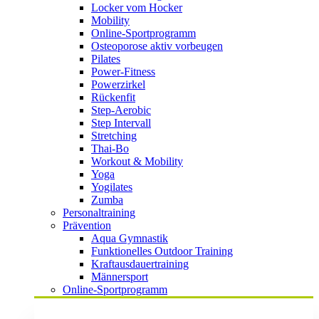
Locker vom Hocker
Mobility
Online-Sportprogramm
Osteoporose aktiv vorbeugen
Pilates
Power-Fitness
Powerzirkel
Rückenfit
Step-Aerobic
Step Intervall
Stretching
Thai-Bo
Workout & Mobility
Yoga
Yogilates
Zumba
Personaltraining
Prävention
Aqua Gymnastik
Funktionelles Outdoor Training
Kraftausdauertraining
Männersport
Online-Sportprogramm