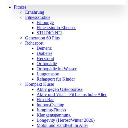
Fitness
Ernährung
Fitnessstudios
Fitlounge
Fitnessstudio Ebensee
STUDIO N°1
Generation 60 Plus
Rehasport
Demenz
Diabetes
Herzsport
Orthopädie
Orthopädie im Wasser
Lungensport
Rehasport für Kinder
Kompakt Kurse
Aktiv gegen Osteoporose
Aktiv und Vital – Fit bis ins hohe Alter
Flexi-Bar
Indoor-Cycling
Jumping-Fitness
Klangentspannung
Longevity (Herbst/Winter 2026)
Mobil und standfest im Alter