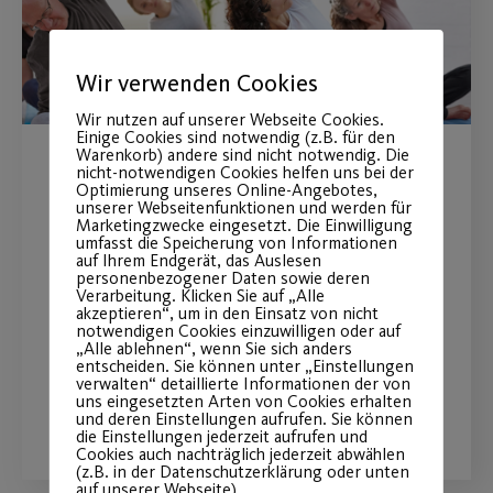
Wir verwenden Cookies
Wir nutzen auf unserer Webseite Cookies.
Einige Cookies sind notwendig (z.B. für den
Warenkorb) andere sind nicht notwendig. Die
nicht-notwendigen Cookies helfen uns bei der
Groupfitness-Kurse in der
Optimierung unseres Online-Angebotes,
unserer Webseitenfunktionen und werden für
Herbstsaison
Marketingzwecke eingesetzt. Die Einwilligung
umfasst die Speicherung von Informationen
auf Ihrem Endgerät, das Auslesen
Pump It!, Yoga, Cycling, Jumping
personenbezogener Daten sowie deren
Verarbeitung. Klicken Sie auf „Alle
Fitness und vieles mehr ab September
akzeptieren“, um in den Einsatz von nicht
notwendigen Cookies einzuwilligen oder auf
2023
„Alle ablehnen“, wenn Sie sich anders
entscheiden. Sie können unter „Einstellungen
verwalten“ detaillierte Informationen der von
uns eingesetzten Arten von Cookies erhalten
WEITERLESEN
und deren Einstellungen aufrufen. Sie können
die Einstellungen jederzeit aufrufen und
Cookies auch nachträglich jederzeit abwählen
(z.B. in der Datenschutzerklärung oder unten
auf unserer Webseite).