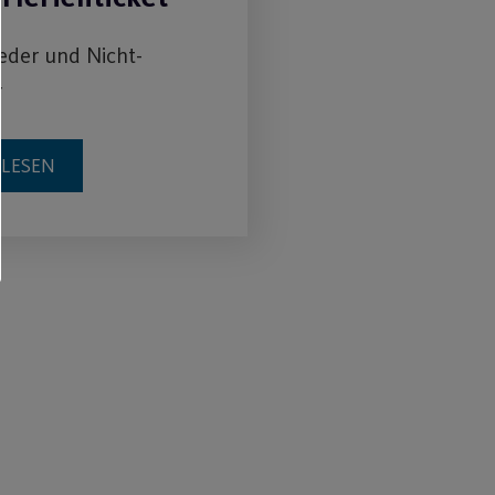
ieder und Nicht-
r
RLESEN