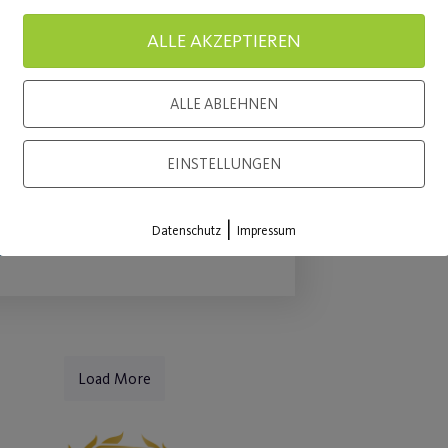
Große Tanzshows in
ALLE AKZEPTIEREN
Für Mitgl
der Stadthalle Fürth!
Mitgliede
ALLE ABLEHNEN
etzt noch schnell Tickets
WEITE
ichern!
EINSTELLUNGEN
|
WEITERLESEN
Datenschutz
Impressum
Load More