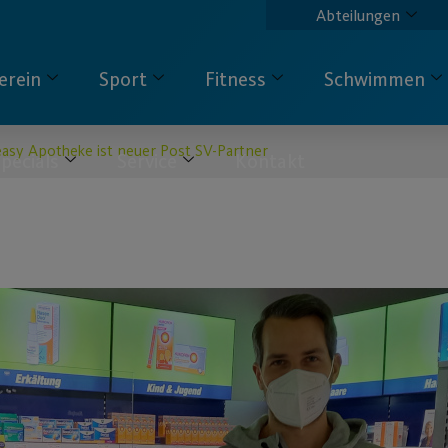
Abteilungen
erein
Sport
Fitness
Schwimmen
easy Apotheke ist neuer Post SV-Partner
pecials
Service
Kontakt