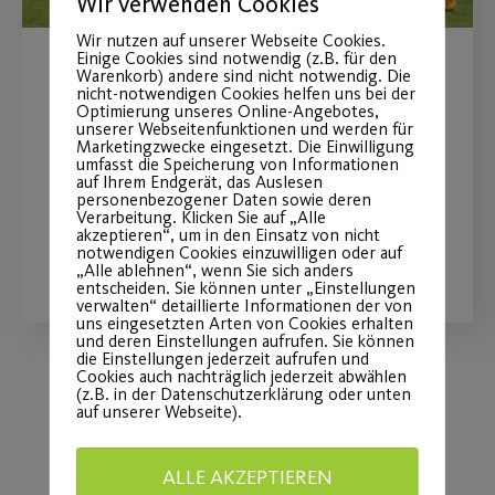
Wir verwenden Cookies
Wir nutzen auf unserer Webseite Cookies.
Einige Cookies sind notwendig (z.B. für den
Warenkorb) andere sind nicht notwendig. Die
Post SV beim Bewegungstag
nicht-notwendigen Cookies helfen uns bei der
Optimierung unseres Online-Angebotes,
„Ball“
unserer Webseitenfunktionen und werden für
Marketingzwecke eingesetzt. Die Einwilligung
umfasst die Speicherung von Informationen
am 16.08.2026 auf der Wöhrder Wiese
auf Ihrem Endgerät, das Auslesen
personenbezogener Daten sowie deren
Verarbeitung. Klicken Sie auf „Alle
akzeptieren“, um in den Einsatz von nicht
WEITERLESEN
notwendigen Cookies einzuwilligen oder auf
„Alle ablehnen“, wenn Sie sich anders
entscheiden. Sie können unter „Einstellungen
verwalten“ detaillierte Informationen der von
uns eingesetzten Arten von Cookies erhalten
und deren Einstellungen aufrufen. Sie können
die Einstellungen jederzeit aufrufen und
Cookies auch nachträglich jederzeit abwählen
(z.B. in der Datenschutzerklärung oder unten
auf unserer Webseite).
Load More
ALLE AKZEPTIEREN