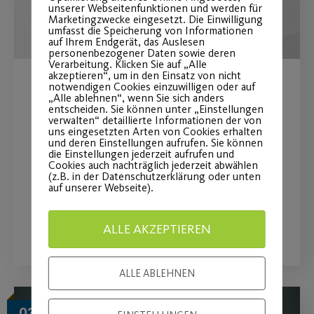
unserer Webseitenfunktionen und werden für
Marketingzwecke eingesetzt. Die Einwilligung
umfasst die Speicherung von Informationen
auf Ihrem Endgerät, das Auslesen
personenbezogener Daten sowie deren
Verarbeitung. Klicken Sie auf „Alle
akzeptieren“, um in den Einsatz von nicht
notwendigen Cookies einzuwilligen oder auf
Mein Post SV – die neue
„Alle ablehnen“, wenn Sie sich anders
entscheiden. Sie können unter „Einstellungen
Mitgliederplattform
verwalten“ detaillierte Informationen der von
uns eingesetzten Arten von Cookies erhalten
und deren Einstellungen aufrufen. Sie können
Anleitung zur Anmeldung für "Mein
die Einstellungen jederzeit aufrufen und
Cookies auch nachträglich jederzeit abwählen
Post SV".
(z.B. in der Datenschutzerklärung oder unten
auf unserer Webseite).
WEITERLESEN
ALLE AKZEPTIEREN
ALLE ABLEHNEN
03