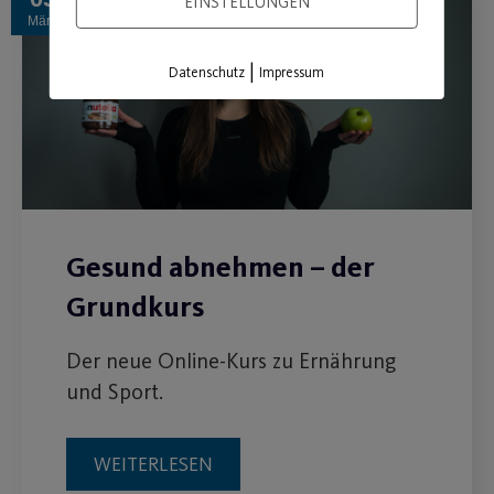
EINSTELLUNGEN
März
|
Datenschutz
Impressum
Gesund abnehmen – der
Grundkurs
Der neue Online-Kurs zu Ernährung
und Sport.
WEITERLESEN