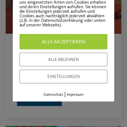
uns eingesetzten Arten von Cookies erhalten
und deren Einstellungen aufrufen. Sie können
die Einstellungen jederzeit aufrufen und
Cookies auch nachträglich jederzeit abwählen
(z.B. in der Datenschutzerklärung oder unten
auf unserer Webseite).
ALLE AKZEPTIEREN
Terminangebot beim
Kinderorthopäden
ALLE ABLEHNEN
Am 6. November von 16 bis 19 Uhr in
EINSTELLUNGEN
der Cnopfschen Kinderklinik.
|
Datenschutz
Impressum
WEITERLESEN