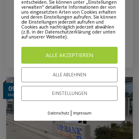
Post SV on Ice powered by
entscheiden. Sie können unter „Einstellungen
verwalten“ detaillierte Informationen der von
VR Bank Nürnberg
uns eingesetzten Arten von Cookies erhalten
und deren Einstellungen aufrufen. Sie können
die Einstellungen jederzeit aufrufen und
Familienangebote weiterhin buchbar.
Cookies auch nachträglich jederzeit abwählen
(z.B. in der Datenschutzerklärung oder unten
auf unserer Webseite).
WEITERLESEN
ALLE AKZEPTIEREN
ALLE ABLEHNEN
09
EINSTELLUNGEN
März
|
Datenschutz
Impressum