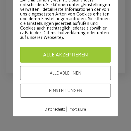
entscheiden. Sie können unter „Einstellungen
verwalten“ detaillierte Informationen der von
You’ve got to move it !
uns eingesetzten Arten von Cookies erhalten
und deren Einstellungen aufrufen. Sie können
die Einstellungen jederzeit aufrufen und
Neue Zeit und Ort für das
Cookies auch nachträglich jederzeit abwählen
(z.B. in der Datenschutzerklärung oder unten
Bewegungsangebot ab dem 14.09.22
auf unserer Webseite).
ALLE AKZEPTIEREN
WEITERLESEN
ALLE ABLEHNEN
EINSTELLUNGEN
Load More
|
Datenschutz
Impressum