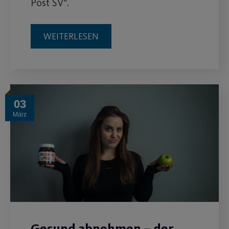
Post SV".
WEITERLESEN
03
März
Gesund abnehmen – der