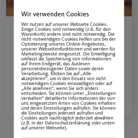
Wir verwenden Cookies
Wir nutzen auf unserer Webseite Cookies.
Einige Cookies sind notwendig (z.B. für den
Yoga als
Warenkorb) andere sind nicht notwendig. Die
nicht-notwendigen Cookies helfen uns bei der
Gesundheitstraining
Optimierung unseres Online-Angebotes,
unserer Webseitenfunktionen und werden für
Marketingzwecke eingesetzt. Die Einwilligung
Ab 23.02. exklusiv für unsere Yoga
umfasst die Speicherung von Informationen
auf Ihrem Endgerät, das Auslesen
Mitglieder und weitere Yoga-
personenbezogener Daten sowie deren
Verarbeitung. Klicken Sie auf „Alle
Interessierte
akzeptieren“, um in den Einsatz von nicht
notwendigen Cookies einzuwilligen oder auf
„Alle ablehnen“, wenn Sie sich anders
entscheiden. Sie können unter „Einstellungen
WEITERLESEN
verwalten“ detaillierte Informationen der von
uns eingesetzten Arten von Cookies erhalten
und deren Einstellungen aufrufen. Sie können
die Einstellungen jederzeit aufrufen und
Cookies auch nachträglich jederzeit abwählen
(z.B. in der Datenschutzerklärung oder unten
auf unserer Webseite).