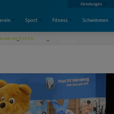
Abteilungen
erein
Sport
Fitness
Schwimmen
a Kids mit Posti Bär
pecials
Service
Kontakt