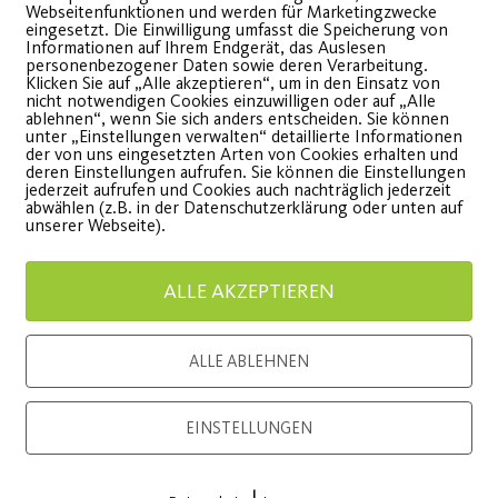
Webseitenfunktionen und werden für Marketingzwecke
eingesetzt. Die Einwilligung umfasst die Speicherung von
begeistert Besucher
2026
Informationen auf Ihrem Endgerät, das Auslesen
personenbezogener Daten sowie deren Verarbeitung.
Klicken Sie auf „Alle akzeptieren“, um in den Einsatz von
bwechslungsreiches
Fit und 
nicht notwendigen Cookies einzuwilligen oder auf „Alle
ablehnen“, wenn Sie sich anders entscheiden. Sie können
rogramm für die ganze
Kinder
unter „Einstellungen verwalten“ detaillierte Informationen
der von uns eingesetzten Arten von Cookies erhalten und
amilie
deren Einstellungen aufrufen. Sie können die Einstellungen
jederzeit aufrufen und Cookies auch nachträglich jederzeit
WEITE
abwählen (z.B. in der Datenschutzerklärung oder unten auf
unserer Webseite).
WEITERLESEN
ALLE AKZEPTIEREN
ALLE ABLEHNEN
Load More
EINSTELLUNGEN