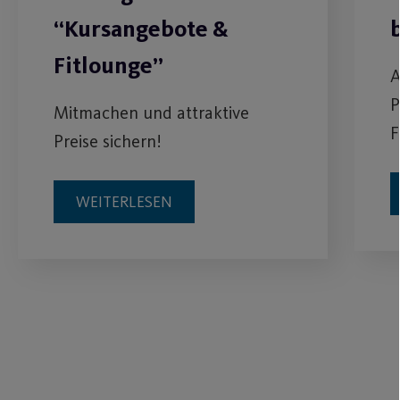
“Kursangebote &
Fitlounge”
A
P
Mitmachen und attraktive
F
Preise sichern!
WEITERLESEN