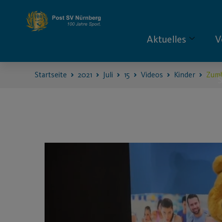
Aktuelles
V
Startseite
2021
Juli
15
Videos
Kinder
Zumb
S