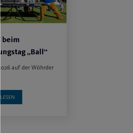
V beim
ngstag „Ball“
2026 auf der Wöhrder
RLESEN