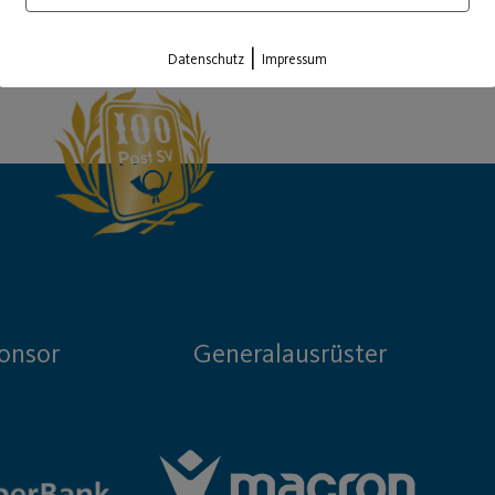
Load More
|
Datenschutz
Impressum
onsor
Generalausrüster