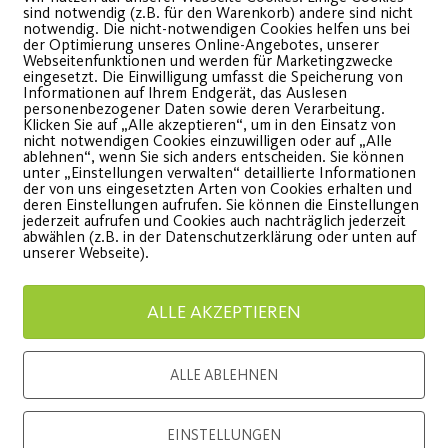
sind notwendig (z.B. für den Warenkorb) andere sind nicht
notwendig. Die nicht-notwendigen Cookies helfen uns bei
der Optimierung unseres Online-Angebotes, unserer
Webseitenfunktionen und werden für Marketingzwecke
eingesetzt. Die Einwilligung umfasst die Speicherung von
Informationen auf Ihrem Endgerät, das Auslesen
personenbezogener Daten sowie deren Verarbeitung.
Klicken Sie auf „Alle akzeptieren“, um in den Einsatz von
Hitzeschlacht auf zwei
Post S
nicht notwendigen Cookies einzuwilligen oder auf „Alle
ablehnen“, wenn Sie sich anders entscheiden. Sie können
Rädern
Bewegu
unter „Einstellungen verwalten“ detaillierte Informationen
der von uns eingesetzten Arten von Cookies erhalten und
deren Einstellungen aufrufen. Sie können die Einstellungen
jederzeit aufrufen und Cookies auch nachträglich jederzeit
adtourbericht vom 30.07. -
am 16.08.
abwählen (z.B. in der Datenschutzerklärung oder unten auf
unserer Webseite).
eiße Tour, coole Truppe
Wiese
ALLE AKZEPTIEREN
WEITERLESEN
WEITE
ALLE ABLEHNEN
EINSTELLUNGEN