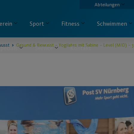
Abteilungen
erein
Sport
Fitness
Schwimmen
wusst
Gesund & Bewusst – Yogilates mit Sabine – Level (MID) – 
pecials
Service
Kontakt