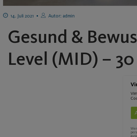
14. Juli 2021
Autor:
admin
Gesund & Bewuss
Level (MID) – 30
Vi
Vim
Coo
Wenn
per
ausg