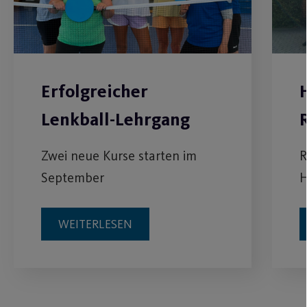
Erfolgreicher
Lenkball-Lehrgang
Zwei neue Kurse starten im
R
September
H
WEITERLESEN