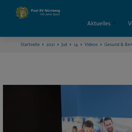
Aktuelles
V
Startseite
2021
Juli
14
Videos
Gesund & Be
S