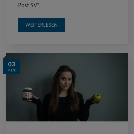
Post SV".
WEITERLESEN
03
März