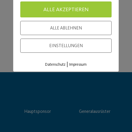
Load More
ALLE AKZEPTIEREN
ALLE ABLEHNEN
EINSTELLUNGEN
|
Datenschutz
Impressum
Hauptsponsor
Generalausrüster