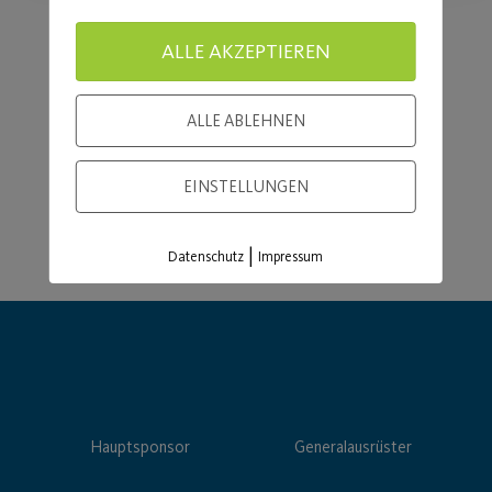
ALLE AKZEPTIEREN
Load More
ALLE ABLEHNEN
EINSTELLUNGEN
|
Datenschutz
Impressum
Hauptsponsor
Generalausrüster