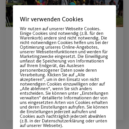
Wir verwenden Cookies
Wir nutzen auf unserer Webseite Cookies.
Einige Cookies sind notwendig (z.B. für den
Warenkorb) andere sind nicht notwendig. Die
MAN Truck & Bus wird
nicht-notwendigen Cookies helfen uns bei der
Optimierung unseres Online-Angebotes,
Premiumpartner
unserer Webseitenfunktionen und werden für
Marketingzwecke eingesetzt. Die Einwilligung
umfasst die Speicherung von Informationen
auf Ihrem Endgerät, das Auslesen
Langfristige Partnerschaft stärkt
personenbezogener Daten sowie deren
insbesondere den Mädchen- und
Verarbeitung. Klicken Sie auf „Alle
akzeptieren“, um in den Einsatz von nicht
Frauenfußball
notwendigen Cookies einzuwilligen oder auf
„Alle ablehnen“, wenn Sie sich anders
entscheiden. Sie können unter „Einstellungen
verwalten“ detaillierte Informationen der von
WEITERLESEN
uns eingesetzten Arten von Cookies erhalten
und deren Einstellungen aufrufen. Sie können
die Einstellungen jederzeit aufrufen und
Cookies auch nachträglich jederzeit abwählen
(z.B. in der Datenschutzerklärung oder unten
auf unserer Webseite).